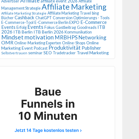
Affiliate
affiliate event 2026
Advertiser
Affiliate
Affiliate Marketing
Management Strategie
Affiliate Marketing Travel
bing
Affiliate Marketing Strategie
Cashback
Bücher
ChatGPT
Conversion Optimierungs - Tools
E-Commerce
E-Commerce-Tool
E-Commerce Berlin EXPO
Events
Events
ITB
Erfolg
Fokus
Gastbeitrag
Goodreads
2026
ITB Berlin
ITB Berlin 2026
Kommunikation
Mindset
motivation
MRBHPS
Networking
OMR
Online
Online-Marketing Experten
Online-Shops
Produktivität
Publisher
Marketing Event
Podcast
SEO
Travel Marketing
seminar
Tradetracker
Selbstvertrauen