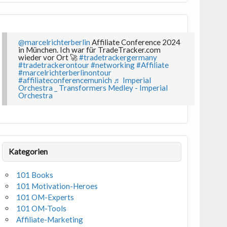
@marcelrichterberlin
Affiliate Conference 2024
in München. Ich war für TradeTracker.com
wieder vor Ort 🚀
#tradetrackergermany
#tradetrackerontour
#networking
#Affiliate
#marcelrichterberlinontour
#affiliateconferencemunich
♬ Imperial
Orchestra _ Transformers Medley - Imperial
Orchestra
Kategorien
101 Books
101 Motivation-Heroes
101 OM-Experts
101 OM-Tools
Affiliate-Marketing