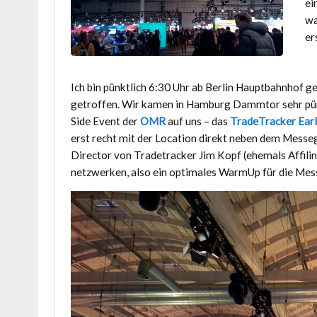
ei
wa
er
Ich bin pünktlich 6:30 Uhr ab Berlin Hauptbahnhof ge
getroffen. Wir kamen in Hamburg Dammtor sehr pünkt
Side Event der
OMR
auf uns – das
TradeTracker Early
erst recht mit der Location direkt neben dem Mess
Director von Tradetracker Jim Kopf (ehemals Affiline
netzwerken, also ein optimales WarmUp für die Mes