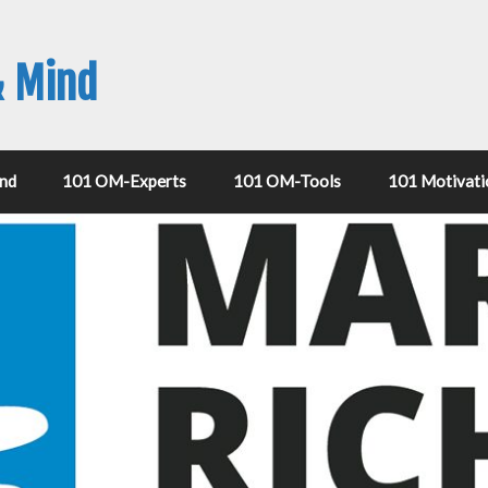
& Mind
nd
101 OM-Experts
101 OM-Tools
101 Motivati