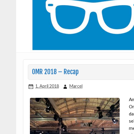
OMR 2018 – Recap
1. April 2018
Marcel
Am
On
d
se
me