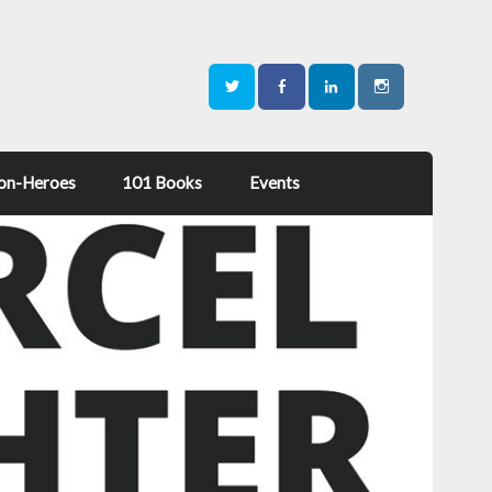
on-Heroes
101 Books
Events