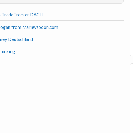
n TradeTracker DACH
kdogan from Marleyspoon.com
ney Deutschland
thinking