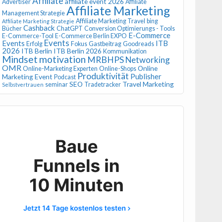
Affiliate
affiliate event 2026
Advertiser
Affiliate
Affiliate Marketing
Management Strategie
Affiliate Marketing Travel
bing
Affiliate Marketing Strategie
Cashback
Bücher
ChatGPT
Conversion Optimierungs - Tools
E-Commerce
E-Commerce-Tool
E-Commerce Berlin EXPO
Events
Events
ITB
Erfolg
Fokus
Gastbeitrag
Goodreads
2026
ITB Berlin
ITB Berlin 2026
Kommunikation
Mindset
motivation
MRBHPS
Networking
OMR
Online
Online-Marketing Experten
Online-Shops
Produktivität
Publisher
Marketing Event
Podcast
SEO
Travel Marketing
seminar
Tradetracker
Selbstvertrauen