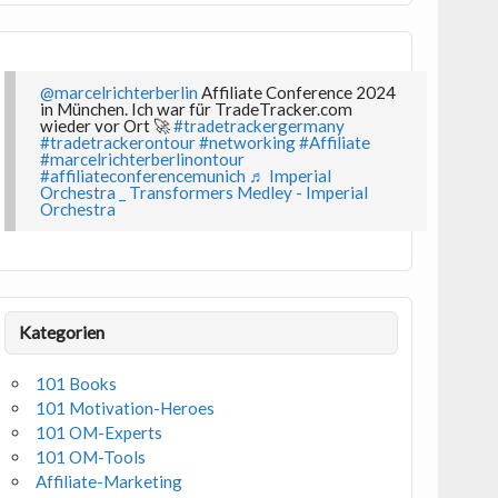
@marcelrichterberlin
Affiliate Conference 2024
in München. Ich war für TradeTracker.com
wieder vor Ort 🚀
#tradetrackergermany
#tradetrackerontour
#networking
#Affiliate
#marcelrichterberlinontour
#affiliateconferencemunich
♬ Imperial
Orchestra _ Transformers Medley - Imperial
Orchestra
Kategorien
101 Books
101 Motivation-Heroes
101 OM-Experts
101 OM-Tools
Affiliate-Marketing