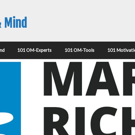
& Mind
nd
101 OM-Experts
101 OM-Tools
101 Motivati