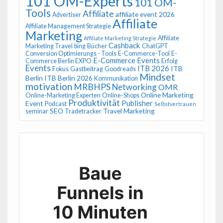
101 OM-Experts
101 OM-
Tools
Affiliate
affiliate event 2026
Advertiser
Affiliate
Affiliate Management Strategie
Marketing
Affiliate
Affiliate Marketing Strategie
Cashback
Marketing Travel
bing
Bücher
ChatGPT
Conversion Optimierungs - Tools
E-Commerce-Tool
E-
E-Commerce Events
Commerce Berlin EXPO
Erfolg
Events
ITB 2026
ITB
Fokus
Gastbeitrag
Goodreads
Mindset
Berlin
ITB Berlin 2026
Kommunikation
motivation
MRBHPS
Networking
OMR
Online Marketing
Online-Marketing Experten
Online-Shops
Produktivität
Publisher
Event
Podcast
Selbstvertrauen
SEO
Travel Marketing
seminar
Tradetracker