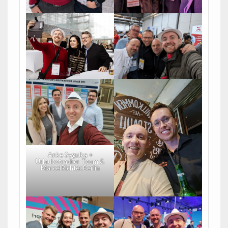
Anke Sygulka +
Urlaubstracker Team &
MarcelRichter.Berlin