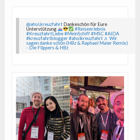
@ahoi.kreuzfahrt
Dankeschön für Eure
Unterstützung
#Reiseerlebnis
#KreuzfahrtLiebe
#MeinSchiff
#MSC
#AIDA
#kreuzfahrtblogger
#ahoikreuzfahrt
♬ Wir
sagen danke schön (HBz & Raphael Maier Remix)
- Die Flippers & HBz