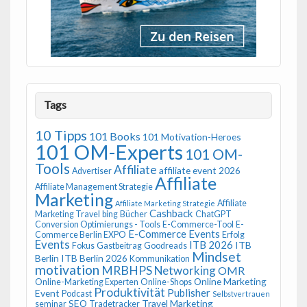
Tags
10 Tipps
101 Books
101 Motivation-Heroes
101 OM-Experts
101 OM-
Tools
Affiliate
affiliate event 2026
Advertiser
Affiliate
Affiliate Management Strategie
Marketing
Affiliate
Affiliate Marketing Strategie
Cashback
Marketing Travel
bing
Bücher
ChatGPT
Conversion Optimierungs - Tools
E-Commerce-Tool
E-
E-Commerce Events
Commerce Berlin EXPO
Erfolg
Events
ITB 2026
ITB
Fokus
Gastbeitrag
Goodreads
Mindset
Berlin
ITB Berlin 2026
Kommunikation
motivation
MRBHPS
Networking
OMR
Online Marketing
Online-Marketing Experten
Online-Shops
Produktivität
Publisher
Event
Podcast
Selbstvertrauen
SEO
Travel Marketing
seminar
Tradetracker