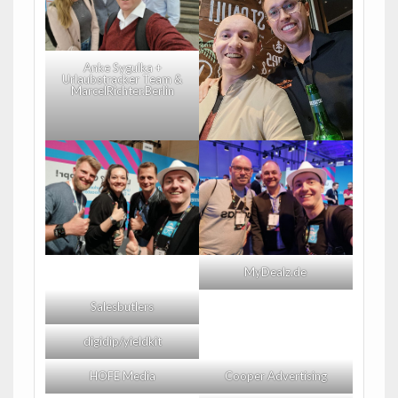
Anke Sygulka +
Urlaubstracker Team &
MarcelRichter.Berlin
MyDealz.de
Salesbutlers
digidip/yieldkit
HOFE Media
Cooper Advertising