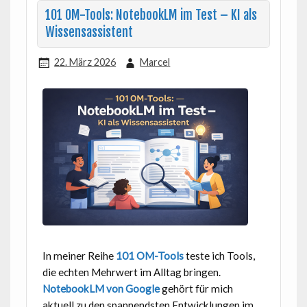
101 OM-Tools: NotebookLM im Test – KI als
Wissensassistent
22. März 2026
Marcel
In meiner Reihe
101 OM-Tools
teste ich Tools,
die echten Mehrwert im Alltag bringen.
NotebookLM von Google
gehört für mich
aktuell zu den spannendsten Entwicklungen im