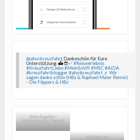
@ahoi.kreuzfahrt
Dankeschön für Eure
Unterstützung ⛴️😎✅
#Reiseerlebnis
#KreuzfahrtLiebe
#MeinSchiff
#MSC
#AIDA
#kreuzfahrtblogger
#ahoikreuzfahrt
♬ Wir
sagen danke schön (HBz & Raphael Maier Remix)
- Die Flippers & HBz
Anke Sygulka +
Urlaubstracker Team &
MarcelRichter.Berlin
MyDealz.de