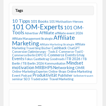
Tags
10 Tipps
101 Books
101 Motivation-Heroes
101 OM-Experts
101 OM-
Tools
Affiliate
affiliate event 2026
Advertiser
Affiliate
Affiliate Management Strategie
Marketing
Affiliate
Affiliate Marketing Strategie
Cashback
Marketing Travel
bing
Bücher
ChatGPT
Conversion Optimierungs - Tools
E-Commerce-Tool
E-
E-Commerce Events
Commerce Berlin EXPO
Erfolg
Events
ITB 2026
ITB
Fokus
Gastbeitrag
Goodreads
Mindset
Berlin
ITB Berlin 2026
Kommunikation
motivation
MRBHPS
Networking
OMR
Online Marketing
Online-Marketing Experten
Online-Shops
Produktivität
Publisher
Event
Podcast
Selbstvertrauen
SEO
Travel Marketing
seminar
Tradetracker