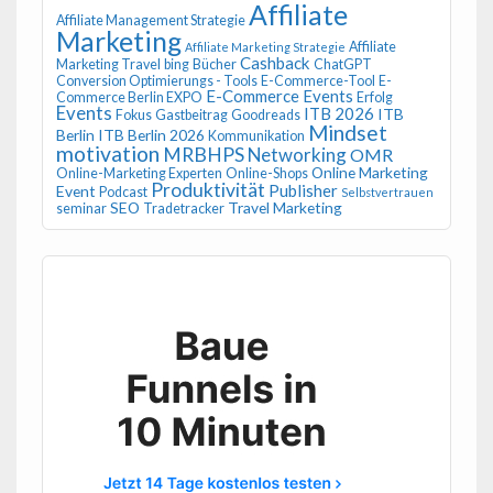
Affiliate
Affiliate Management Strategie
Marketing
Affiliate
Affiliate Marketing Strategie
Cashback
Marketing Travel
bing
Bücher
ChatGPT
Conversion Optimierungs - Tools
E-Commerce-Tool
E-
E-Commerce Events
Commerce Berlin EXPO
Erfolg
Events
ITB 2026
ITB
Fokus
Gastbeitrag
Goodreads
Mindset
Berlin
ITB Berlin 2026
Kommunikation
motivation
MRBHPS
Networking
OMR
Online Marketing
Online-Marketing Experten
Online-Shops
Produktivität
Publisher
Event
Podcast
Selbstvertrauen
SEO
Travel Marketing
seminar
Tradetracker