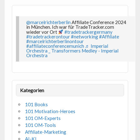
@marcelrichterberlin
Affiliate Conference 2024
in München. Ich war für TradeTracker.com
wieder vor Ort
#tradetrackergermany
#tradetrackerontour
#networking
#Affiliate
#marcelrichterberlinontour
#affiliateconferencemunich
♬ Imperial
Orchestra _ Transformers Medley - Imperial
Orchestra
Kategorien
101 Books
101 Motivation-Heroes
101 OM-Experts
101 OM-Tools
Affiliate-Marketing
AI-KI