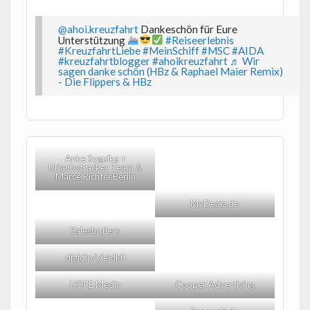
@ahoi.kreuzfahrt
Dankeschön für Eure
Unterstützung
#Reiseerlebnis
#KreuzfahrtLiebe
#MeinSchiff
#MSC
#AIDA
#kreuzfahrtblogger
#ahoikreuzfahrt
♬ Wir
sagen danke schön (HBz & Raphael Maier Remix)
- Die Flippers & HBz
Anke Sygulka +
Urlaubstracker Team &
MarcelRichter.Berlin
MyDealz.de
Salesbutlers
digidip/yieldkit
HOFE Media
Cooper Advertising