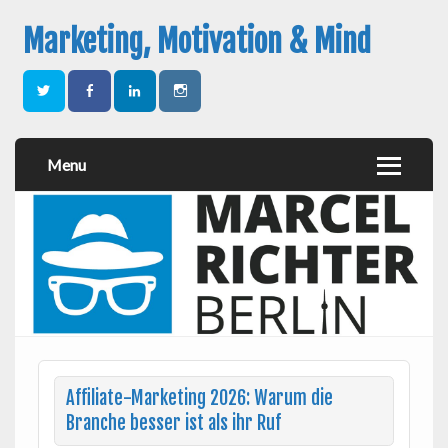
Marketing, Motivation & Mind
Menu
Affiliate-Marketing 2026: Warum die
Branche besser ist als ihr Ruf