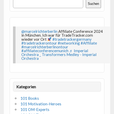
Suchen
Suchen
@marcelrichterberlin
Affiliate Conference 2024
in München. Ich war für TradeTracker.com
wieder vor Ort
#tradetrackergermany
#tradetrackerontour
#networking
#Affiliate
#marcelrichterberlinontour
#affiliateconferencemunich
♬ Imperial
Orchestra _ Transformers Medley - Imperial
Orchestra
Kategorien
101 Books
101 Motivation-Heroes
101 OM-Experts