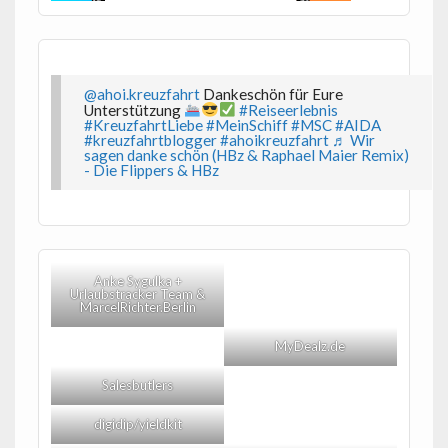
@ahoi.kreuzfahrt
Dankeschön für Eure
Unterstützung
#Reiseerlebnis
#KreuzfahrtLiebe
#MeinSchiff
#MSC
#AIDA
#kreuzfahrtblogger
#ahoikreuzfahrt
♬ Wir
sagen danke schön (HBz & Raphael Maier Remix)
- Die Flippers & HBz
Anke Sygulka +
Urlaubstracker Team &
MarcelRichter.Berlin
MyDealz.de
Salesbutlers
digidip/yieldkit