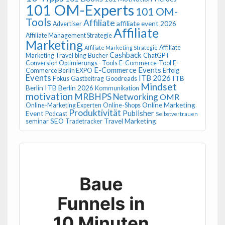
101 OM-Experts
101 OM-
Tools
Affiliate
affiliate event 2026
Advertiser
Affiliate
Affiliate Management Strategie
Marketing
Affiliate
Affiliate Marketing Strategie
Cashback
Marketing Travel
bing
Bücher
ChatGPT
Conversion Optimierungs - Tools
E-Commerce-Tool
E-
E-Commerce Events
Commerce Berlin EXPO
Erfolg
Events
ITB 2026
ITB
Fokus
Gastbeitrag
Goodreads
Mindset
Berlin
ITB Berlin 2026
Kommunikation
motivation
MRBHPS
Networking
OMR
Online Marketing
Online-Marketing Experten
Online-Shops
Produktivität
Publisher
Event
Podcast
Selbstvertrauen
SEO
Travel Marketing
seminar
Tradetracker