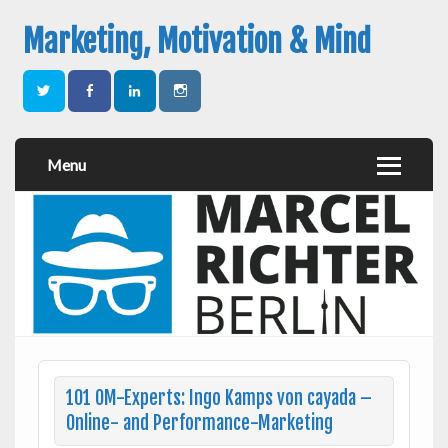
Marketing, Motivation & Mind
Menu
101 OM-Experts: Ingo Kamps von cayada –
Online- and Performance-Marketing