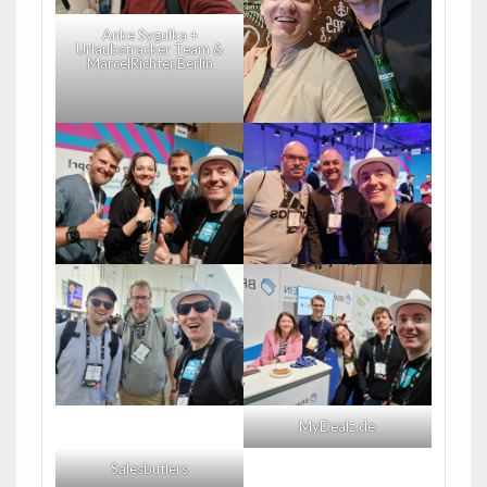
Anke Sygulka +
Urlaubstracker Team &
MarcelRichter.Berlin
MyDealz.de
Salesbutlers