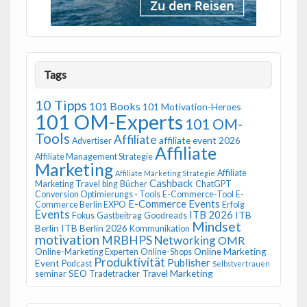
Tags
10 Tipps
101 Books
101 Motivation-Heroes
101 OM-Experts
101 OM-
Tools
Affiliate
affiliate event 2026
Advertiser
Affiliate
Affiliate Management Strategie
Marketing
Affiliate
Affiliate Marketing Strategie
Cashback
Marketing Travel
bing
Bücher
ChatGPT
Conversion Optimierungs - Tools
E-Commerce-Tool
E-
E-Commerce Events
Commerce Berlin EXPO
Erfolg
Events
ITB 2026
ITB
Fokus
Gastbeitrag
Goodreads
Mindset
Berlin
ITB Berlin 2026
Kommunikation
motivation
MRBHPS
Networking
OMR
Online Marketing
Online-Marketing Experten
Online-Shops
Produktivität
Publisher
Event
Podcast
Selbstvertrauen
SEO
Travel Marketing
seminar
Tradetracker