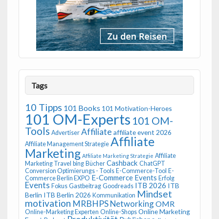
Tags
10 Tipps
101 Books
101 Motivation-Heroes
101 OM-Experts
101 OM-
Tools
Affiliate
affiliate event 2026
Advertiser
Affiliate
Affiliate Management Strategie
Marketing
Affiliate
Affiliate Marketing Strategie
Cashback
Marketing Travel
bing
Bücher
ChatGPT
Conversion Optimierungs - Tools
E-Commerce-Tool
E-
E-Commerce Events
Commerce Berlin EXPO
Erfolg
Events
ITB 2026
ITB
Fokus
Gastbeitrag
Goodreads
Mindset
Berlin
ITB Berlin 2026
Kommunikation
motivation
MRBHPS
Networking
OMR
Online Marketing
Online-Marketing Experten
Online-Shops