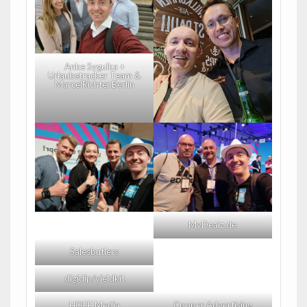
Anke Sygulka +
Urlaubstracker Team &
MarcelRichter.Berlin
MyDealz.de
Salesbutlers
digidip/yieldkit
HOFE Media
Cooper Advertising