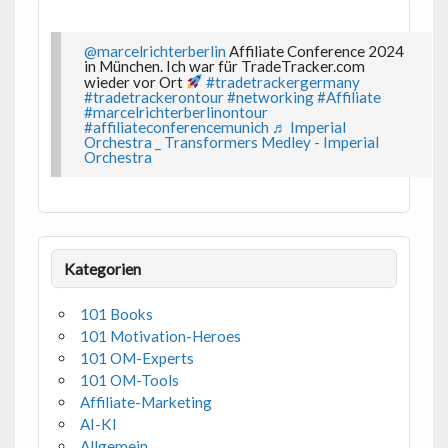
@marcelrichterberlin
Affiliate Conference 2024
in München. Ich war für TradeTracker.com
wieder vor Ort
#tradetrackergermany
#tradetrackerontour
#networking
#Affiliate
#marcelrichterberlinontour
#affiliateconferencemunich
♬ Imperial
Orchestra _ Transformers Medley - Imperial
Orchestra
Kategorien
101 Books
101 Motivation-Heroes
101 OM-Experts
101 OM-Tools
Affiliate-Marketing
AI-KI
Allgemein