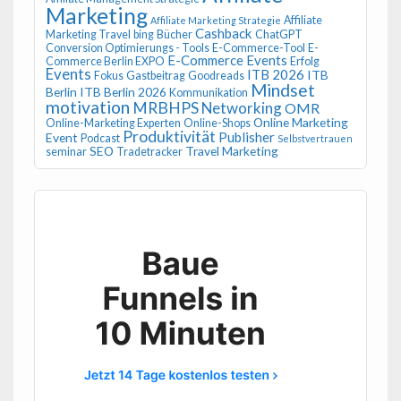
Marketing
Affiliate
Affiliate Marketing Strategie
Cashback
Marketing Travel
bing
Bücher
ChatGPT
Conversion Optimierungs - Tools
E-Commerce-Tool
E-
E-Commerce Events
Commerce Berlin EXPO
Erfolg
Events
ITB 2026
ITB
Fokus
Gastbeitrag
Goodreads
Mindset
Berlin
ITB Berlin 2026
Kommunikation
motivation
MRBHPS
Networking
OMR
Online Marketing
Online-Marketing Experten
Online-Shops
Produktivität
Publisher
Event
Podcast
Selbstvertrauen
SEO
Travel Marketing
seminar
Tradetracker