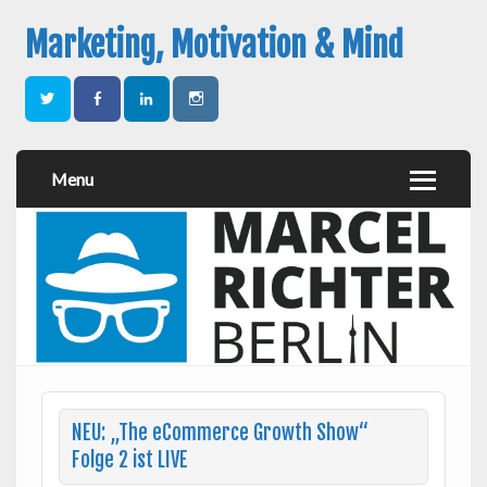
Marketing, Motivation & Mind
Menu
NEU: „The eCommerce Growth Show“
Folge 2 ist LIVE