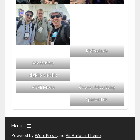
MyDealz.de
Salesbutlers
digidip/yieldkit
HOFE Media
Cooper Advertising
Sparwelt.de
Menu
Powered by
WordPress
and
Air Balloon Theme
.