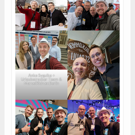
Anke Sygulka +
Urlaubstracker Team &
MarcelRichter.Berlin