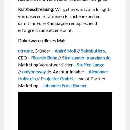
Kurzbeschreibung:
Wir geben wertvolle Insights
von unseren erfahrenen Branchenexperten,
damit Ihr Eure Kampagnen entsprechend
erfolgreich umsetzen könnt.
Dabei waren dieses Mal:
utry.me
, Gründer –
André Moll
//
Salesbutlers
,
CEO –
Ricardo Bohn
//
Stralsunder
–
marzipan.de
,
Marketing Verantwortlicher –
Steffen Lange
//
onlyoneway
.
de, Agentur Inhaber –
Alexander
Hollstein
//
Projecter GmbH
, Head of Partner
Marketing –
Johannes Ernst Rauner