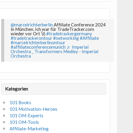
@marcelrichterberlin
Affiliate Conference 2024
in München. Ich war für TradeTracker.com
wieder vor Ort 🚀
#tradetrackergermany
#tradetrackerontour
#networking
#Affiliate
#marcelrichterberlinontour
#affiliateconferencemunich
♬ Imperial
Orchestra _ Transformers Medley - Imperial
Orchestra
Kategorien
101 Books
101 Motivation-Heroes
101 OM-Experts
101 OM-Tools
Affiliate-Marketing