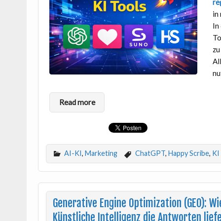
re
in
In
To
zu
Al
nu
Read more
AI-KI
,
Marketing
ChatGPT
,
Happy Scribe
,
KI
Generative Engine Optimization (GEO): W
Künstliche Intelligenz die Antworten lief