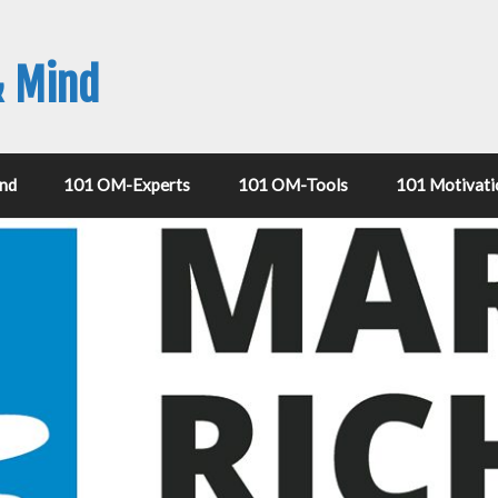
& Mind
nd
101 OM-Experts
101 OM-Tools
101 Motivati