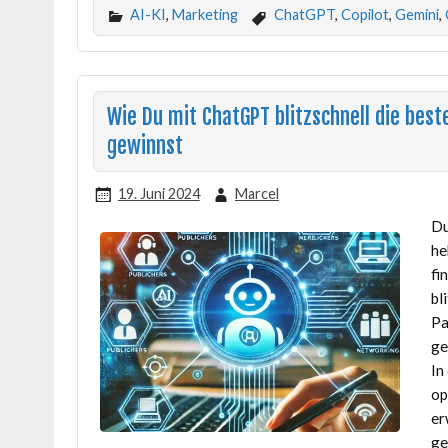
AI-KI
,
Marketing
ChatGPT
,
Copilot
,
Gemini
,
Wie Du mit ChatGPT blitzschnell die bes
gewinnst
19. Juni 2024
Marcel
Du
he
fi
bl
Pa
ge
In
op
er
ge