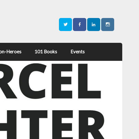
on-Heroes
101 Books
Events