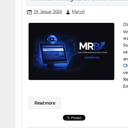
19. Januar 2026
Marcel
Di
su
w
Su
se
an
C
ve
Re
Em
Read more