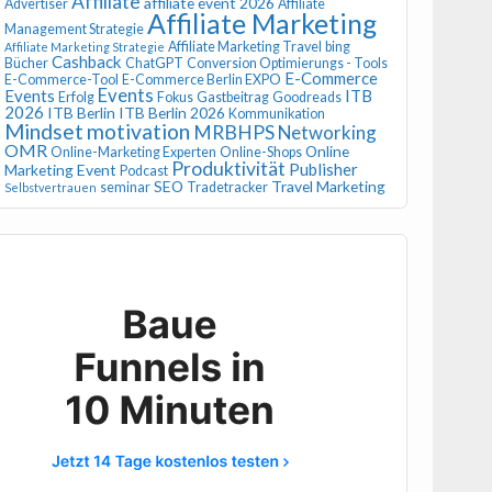
Affiliate
affiliate event 2026
Advertiser
Affiliate
Affiliate Marketing
Management Strategie
Affiliate Marketing Travel
bing
Affiliate Marketing Strategie
Cashback
Bücher
ChatGPT
Conversion Optimierungs - Tools
E-Commerce
E-Commerce-Tool
E-Commerce Berlin EXPO
Events
Events
ITB
Erfolg
Fokus
Gastbeitrag
Goodreads
2026
ITB Berlin
ITB Berlin 2026
Kommunikation
Mindset
motivation
MRBHPS
Networking
OMR
Online
Online-Marketing Experten
Online-Shops
Produktivität
Publisher
Marketing Event
Podcast
SEO
Travel Marketing
seminar
Tradetracker
Selbstvertrauen