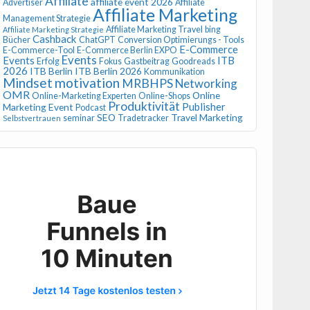
Affiliate
affiliate event 2026
Advertiser
Affiliate
Affiliate Marketing
Management Strategie
Affiliate Marketing Travel
bing
Affiliate Marketing Strategie
Cashback
Bücher
ChatGPT
Conversion Optimierungs - Tools
E-Commerce
E-Commerce-Tool
E-Commerce Berlin EXPO
Events
Events
ITB
Erfolg
Fokus
Gastbeitrag
Goodreads
2026
ITB Berlin
ITB Berlin 2026
Kommunikation
Mindset
motivation
MRBHPS
Networking
OMR
Online
Online-Marketing Experten
Online-Shops
Produktivität
Publisher
Marketing Event
Podcast
SEO
Travel Marketing
seminar
Tradetracker
Selbstvertrauen