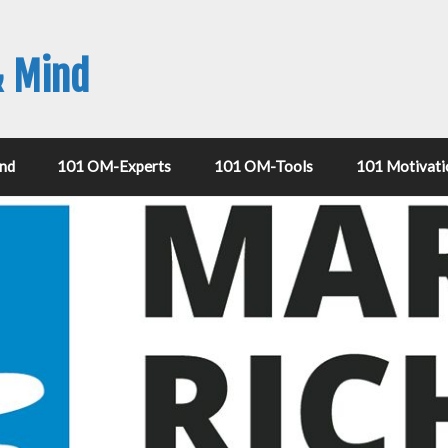
& Mind
nd
101 OM-Experts
101 OM-Tools
101 Motivati