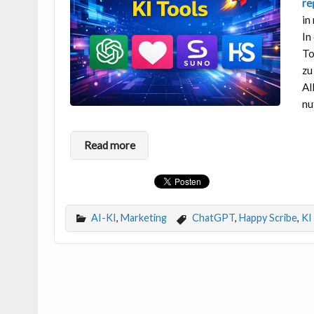
re
in
In
To
zu
Al
nu
Read more
AI-KI
,
Marketing
ChatGPT
,
Happy Scribe
,
KI