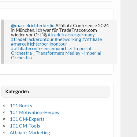
@marcelrichterberlin
Affiliate Conference 2024
in München. Ich war für TradeTracker.com
wieder vor Ort 🚀
#tradetrackergermany
#tradetrackerontour
#networking
#Affiliate
#marcelrichterberlinontour
#affiliateconferencemunich
♬ Imperial
Orchestra _ Transformers Medley - Imperial
Orchestra
Kategorien
101 Books
101 Motivation-Heroes
101 OM-Experts
101 OM-Tools
Affiliate-Marketing