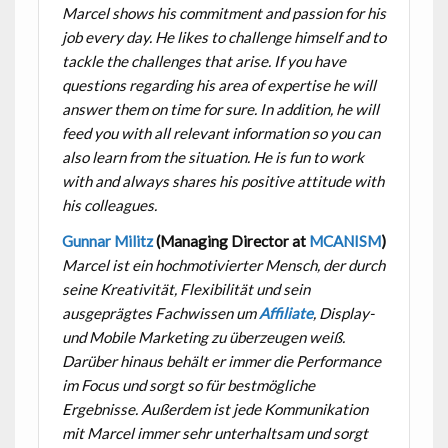
Marcel shows his commitment and passion for his
job every day. He likes to challenge himself and to
tackle the challenges that arise. If you have
questions regarding his area of expertise he will
answer them on time for sure. In addition, he will
feed you with all relevant information so you can
also learn from the situation. He is fun to work
with and always shares his positive attitude with
his colleagues.
Gunnar Militz
(Managing Director at
MCANISM
)
Marcel ist ein hochmotivierter Mensch, der durch
seine Kreativität, Flexibilität und sein
ausgeprägtes Fachwissen um
Affiliate
, Display-
und Mobile Marketing zu überzeugen weiß.
Darüber hinaus behält er immer die Performance
im Focus und sorgt so für bestmögliche
Ergebnisse. Außerdem ist jede Kommunikation
mit Marcel immer sehr unterhaltsam und sorgt