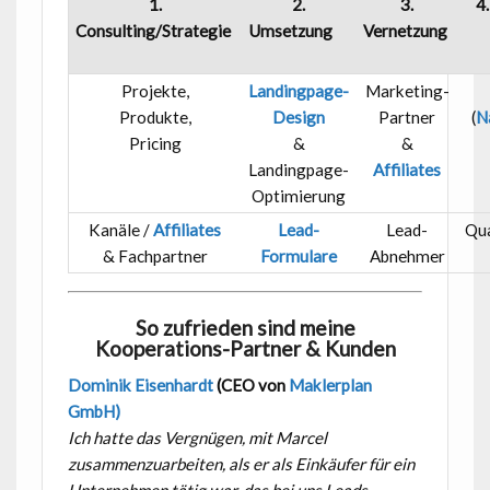
1.
2.
3.
4
Consulting/Strategie
Umsetzung
Vernetzung
Projekte,
Landingpage-
Marketing-
Produkte,
Design
Partner
(
N
Pricing
&
&
Landingpage-
Affiliates
Optimierung
Kanäle /
Affiliates
Lead-
Lead-
Qua
& Fachpartner
Formulare
Abnehmer
So zufrieden sind meine
Kooperations-Partner & Kunden
Dominik Eisenhardt
(CEO von
Maklerplan
GmbH)
Ich hatte das Vergnügen, mit Marcel
zusammenzuarbeiten, als er als Einkäufer für ein
Unternehmen tätig war, das bei uns Leads