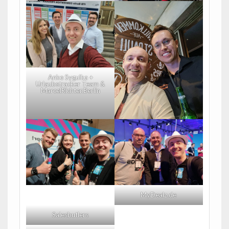
Anke Sygulka +
Urlaubstracker Team &
MarcelRichter.Berlin
MyDealz.de
Salesbutlers