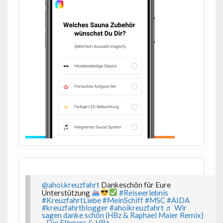
@ahoi.kreuzfahrt
Dankeschön für Eure
Unterstützung
#Reiseerlebnis
#KreuzfahrtLiebe
#MeinSchiff
#MSC
#AIDA
#kreuzfahrtblogger
#ahoikreuzfahrt
♬ Wir
sagen danke schön (HBz & Raphael Maier Remix)
- Die Flippers & HBz