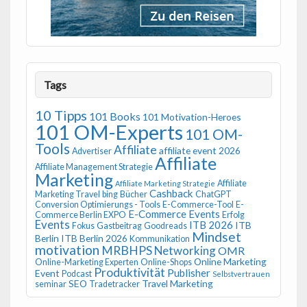
Tags
10 Tipps
101 Books
101 Motivation-Heroes
101 OM-Experts
101 OM-
Tools
Affiliate
affiliate event 2026
Advertiser
Affiliate
Affiliate Management Strategie
Marketing
Affiliate
Affiliate Marketing Strategie
Cashback
Marketing Travel
bing
Bücher
ChatGPT
Conversion Optimierungs - Tools
E-Commerce-Tool
E-
E-Commerce Events
Commerce Berlin EXPO
Erfolg
Events
ITB 2026
ITB
Fokus
Gastbeitrag
Goodreads
Mindset
Berlin
ITB Berlin 2026
Kommunikation
motivation
MRBHPS
Networking
OMR
Online Marketing
Online-Marketing Experten
Online-Shops
Produktivität
Publisher
Event
Podcast
Selbstvertrauen
SEO
Travel Marketing
seminar
Tradetracker