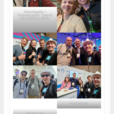
Anke Sygulka +
Urlaubstracker Team &
MarcelRichter.Berlin
MyDealz.de
Salesbutlers