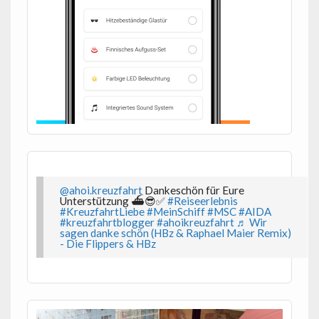
@ahoi.kreuzfahrt
Dankeschön für Eure
Unterstützung ⛴️😎✅
#Reiseerlebnis
#KreuzfahrtLiebe
#MeinSchiff
#MSC
#AIDA
#kreuzfahrtblogger
#ahoikreuzfahrt
♬ Wir
sagen danke schön (HBz & Raphael Maier Remix)
- Die Flippers & HBz