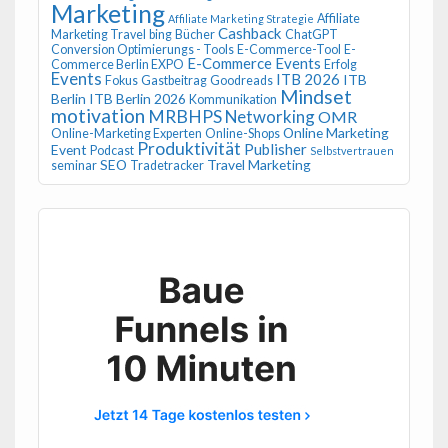
Marketing
Affiliate
Affiliate Marketing Strategie
Cashback
Marketing Travel
bing
Bücher
ChatGPT
Conversion Optimierungs - Tools
E-Commerce-Tool
E-
E-Commerce Events
Commerce Berlin EXPO
Erfolg
Events
ITB 2026
ITB
Fokus
Gastbeitrag
Goodreads
Mindset
Berlin
ITB Berlin 2026
Kommunikation
motivation
MRBHPS
Networking
OMR
Online Marketing
Online-Marketing Experten
Online-Shops
Produktivität
Publisher
Event
Podcast
Selbstvertrauen
SEO
Travel Marketing
seminar
Tradetracker