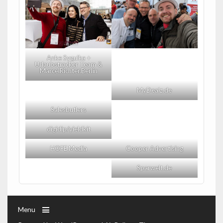
Anke Sygulka +
Urlaubstracker Team &
MarcelRichter.Berlin
MyDealz.de
Salesbutlers
digidip/yieldkit
HOFE Media
Cooper Advertising
Sparwelt.de
Menu