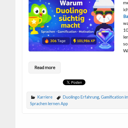
me
ic
Ba
wa
10
le
so
Wa
Read more
Karriere
Duolingo Erfahrung
,
Gamification i
Sprachen lernen App