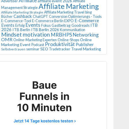
Affiliate
affiliate event 2026
Advertiser
Affiliate
Affiliate Marketing
Management Strategie
Affiliate Marketing Travel
bing
Affiliate Marketing Strategie
Cashback
Bücher
ChatGPT
Conversion Optimierungs - Tools
E-Commerce
E-Commerce-Tool
E-Commerce Berlin EXPO
Events
Events
ITB
Erfolg
Fokus
Gastbeitrag
Goodreads
2026
ITB Berlin
ITB Berlin 2026
Kommunikation
Mindset
motivation
MRBHPS
Networking
OMR
Online
Online-Marketing Experten
Online-Shops
Produktivität
Publisher
Marketing Event
Podcast
SEO
Travel Marketing
seminar
Tradetracker
Selbstvertrauen