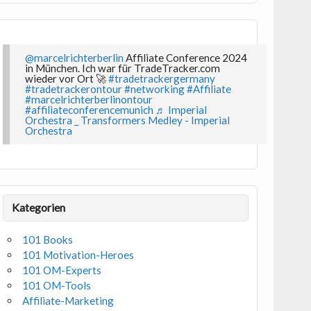
@marcelrichterberlin
Affiliate Conference 2024
in München. Ich war für TradeTracker.com
wieder vor Ort 🚀
#tradetrackergermany
#tradetrackerontour
#networking
#Affiliate
#marcelrichterberlinontour
#affiliateconferencemunich
♬ Imperial
Orchestra _ Transformers Medley - Imperial
Orchestra
Kategorien
101 Books
101 Motivation-Heroes
101 OM-Experts
101 OM-Tools
Affiliate-Marketing