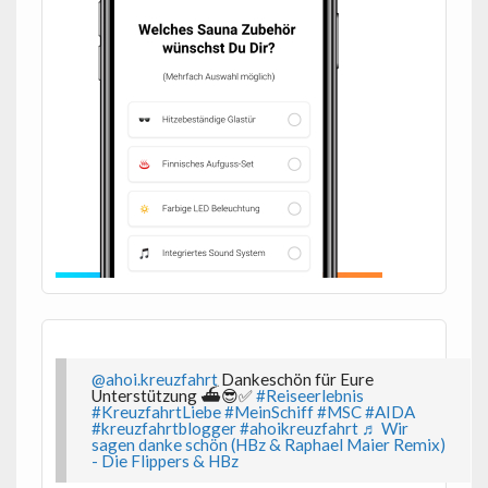
@ahoi.kreuzfahrt
Dankeschön für Eure
Unterstützung ⛴️😎✅
#Reiseerlebnis
#KreuzfahrtLiebe
#MeinSchiff
#MSC
#AIDA
#kreuzfahrtblogger
#ahoikreuzfahrt
♬ Wir
sagen danke schön (HBz & Raphael Maier Remix)
- Die Flippers & HBz