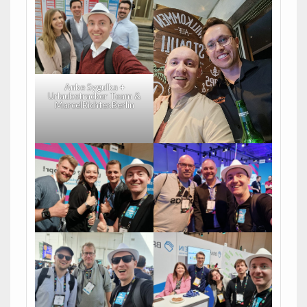
Anke Sygulka +
Urlaubstracker Team &
MarcelRichter.Berlin