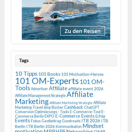
Tags
10 Tipps
101 Books
101 Motivation-Heroes
101 OM-Experts
101 OM-
Tools
Affiliate
affiliate event 2026
Advertiser
Affiliate
Affiliate Management Strategie
Marketing
Affiliate
Affiliate Marketing Strategie
Cashback
Marketing Travel
bing
Bücher
ChatGPT
Conversion Optimierungs - Tools
E-Commerce-Tool
E-
E-Commerce Events
Commerce Berlin EXPO
Erfolg
Events
ITB 2026
ITB
Fokus
Gastbeitrag
Goodreads
Mindset
Berlin
ITB Berlin 2026
Kommunikation
motivation
MRBHPS
Networking
OMR