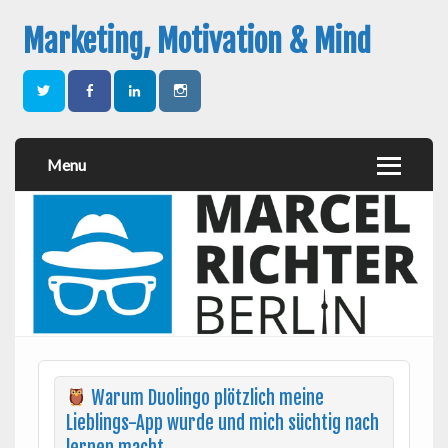
Marketing, Motivation & Mind
Menu
Warum Duolingo plötzlich meine
Lieblings-App wurde und mich süchtig nach