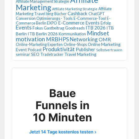
Affiliate Management Strategie
Marketing
Affiliate
Affiliate Marketing Strategie
Cashback
Marketing Travel
bing
Bücher
ChatGPT
Conversion Optimierungs - Tools
E-Commerce-Tool
E-
E-Commerce Events
Commerce Berlin EXPO
Erfolg
Events
ITB 2026
ITB
Fokus
Gastbeitrag
Goodreads
Mindset
Berlin
ITB Berlin 2026
Kommunikation
motivation
MRBHPS
Networking
OMR
Online Marketing
Online-Marketing Experten
Online-Shops
Produktivität
Publisher
Event
Podcast
Selbstvertrauen
SEO
Travel Marketing
seminar
Tradetracker