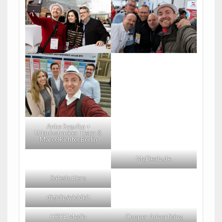
Anke Sygulka +
Urlaubstracker Team &
MarcelRichter.Berlin
MyDealz.de
Salesbutlers
digidip/yieldkit
HOFE Media
Cooper Advertising