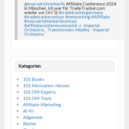
@marcelrichterberlin
Affiliate Conference 2024
in München. Ich war für TradeTracker.com
wieder vor Ort 🚀
#tradetrackergermany
#tradetrackerontour
#networking
#Affiliate
#marcelrichterberlinontour
#affiliateconferencemunich
♬ Imperial
Orchestra _ Transformers Medley - Imperial
Orchestra
Kategorien
101 Books
101 Motivation-Heroes
101 OM-Experts
101 OM-Tools
Affiliate-Marketing
AI-KI
Allgemein
Bücher