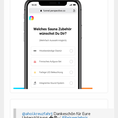
@ahoi.kreuzfahrt
Dankeschön für Eure
Unterstützung ⛴️😎✅
#Reiseerlebnis