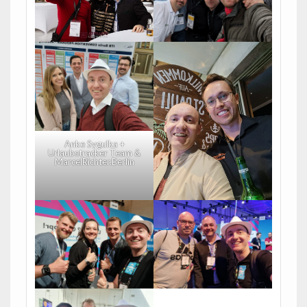
Anke Sygulka +
Urlaubstracker Team &
MarcelRichter.Berlin