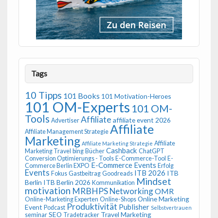
Tags
10 Tipps
101 Books
101 Motivation-Heroes
101 OM-Experts
101 OM-
Tools
Affiliate
affiliate event 2026
Advertiser
Affiliate
Affiliate Management Strategie
Marketing
Affiliate
Affiliate Marketing Strategie
Cashback
Marketing Travel
bing
Bücher
ChatGPT
Conversion Optimierungs - Tools
E-Commerce-Tool
E-
E-Commerce Events
Commerce Berlin EXPO
Erfolg
Events
ITB 2026
ITB
Fokus
Gastbeitrag
Goodreads
Mindset
Berlin
ITB Berlin 2026
Kommunikation
motivation
MRBHPS
Networking
OMR
Online Marketing
Online-Marketing Experten
Online-Shops
Produktivität
Publisher
Event
Podcast
Selbstvertrauen
SEO
Travel Marketing
seminar
Tradetracker