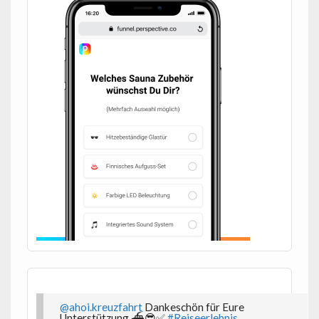
@ahoi.kreuzfahrt
Dankeschön für Eure
Unterstützung ⛴️😎✅
#Reiseerlebnis