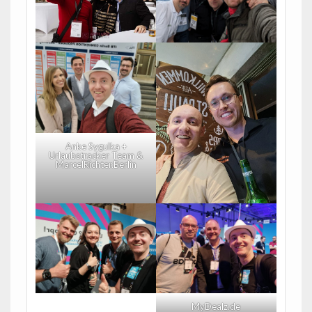
Anke Sygulka +
Urlaubstracker Team &
MarcelRichter.Berlin
MyDealz.de