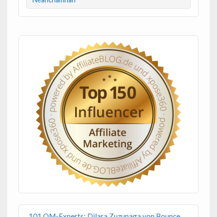
101 OM-Experts: Dilara Zuzunaga von Bounce