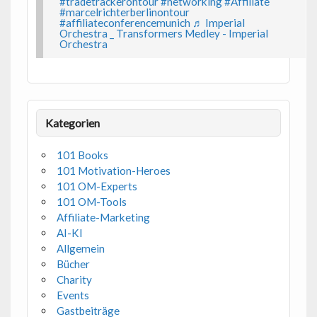
#tradetrackerontour
#networking
#Affiliate
#marcelrichterberlinontour
#affiliateconferencemunich
♬ Imperial
Orchestra _ Transformers Medley - Imperial
Orchestra
Kategorien
101 Books
101 Motivation-Heroes
101 OM-Experts
101 OM-Tools
Affiliate-Marketing
AI-KI
Allgemein
Bücher
Charity
Events
Gastbeiträge