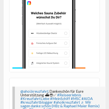
@ahoi.kreuzfahrt
Dankeschön für Eure
Unterstützung ⛴️😎✅
#Reiseerlebnis
#KreuzfahrtLiebe
#MeinSchiff
#MSC
#AIDA
#kreuzfahrtblogger
#ahoikreuzfahrt
♬ Wir
sagen danke schön (HBz & Raphael Maier Remix)