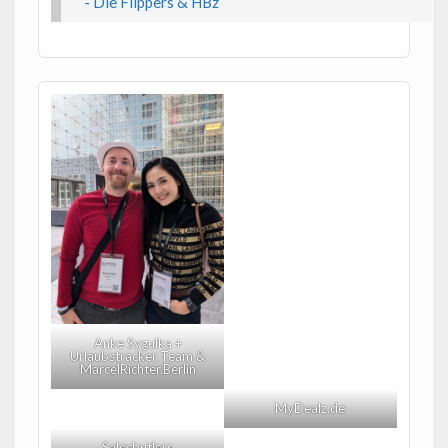
- Die Flippers & HBz
Anke Sygulka +
Urlaubstracker Team &
MarcelRichter.Berlin
MyDealz.de
Salesbutlers