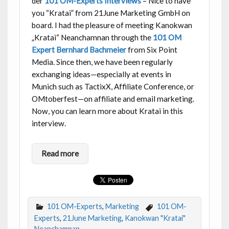
der
101 OM-Experts Interviews
– Nice to have
you “Kratai” from 21June Marketing GmbH on
board. I had the pleasure of meeting Kanokwan
„Kratai“ Neanchamnan through the
101 OM
Expert Bernhard Bachmeier
from Six Point
Media. Since then, we have been regularly
exchanging ideas—especially at events in
Munich such as TactixX, Affiliate Conference, or
OMtoberfest—on affiliate and email marketing.
Now, you can learn more about Kratai in this
interview.
Read more
101 OM-Experts
,
Marketing
101 OM-
Experts
,
21June Marketing
,
Kanokwan "Kratai"
Neanchamnan