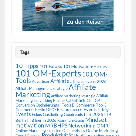
Tags
10 Tipps
101 Books
101 Motivation-Heroes
101 OM-Experts
101 OM-
Tools
Affiliate
affiliate event 2026
Advertiser
Affiliate
Affiliate Management Strategie
Marketing
Affiliate
Affiliate Marketing Strategie
Cashback
Marketing Travel
bing
Bücher
ChatGPT
Conversion Optimierungs - Tools
E-Commerce-Tool
E-
E-Commerce Events
Commerce Berlin EXPO
Erfolg
Events
ITB 2026
ITB
Fokus
Gastbeitrag
Goodreads
Mindset
Berlin
ITB Berlin 2026
Kommunikation
motivation
MRBHPS
Networking
OMR
Online Marketing
Online-Marketing Experten
Online-Shops
Produktivität
Publisher
Event
Podcast
Selbstvertrauen