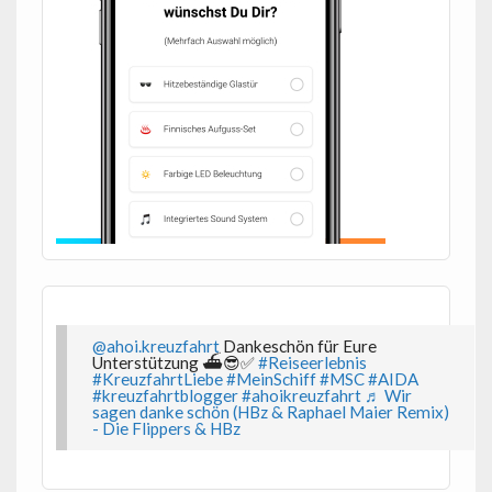
@ahoi.kreuzfahrt
Dankeschön für Eure
Unterstützung ⛴️😎✅
#Reiseerlebnis
#KreuzfahrtLiebe
#MeinSchiff
#MSC
#AIDA
#kreuzfahrtblogger
#ahoikreuzfahrt
♬ Wir
sagen danke schön (HBz & Raphael Maier Remix)
- Die Flippers & HBz