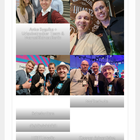
Anke Sygulka +
Urlaubstracker Team &
MarcelRichter.Berlin
MyDealz.de
Salesbutlers
digidip/yieldkit
HOFE Media
Cooper Advertising