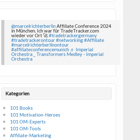
@marcelrichterberlin
Affiliate Conference 2024
in München. Ich war für TradeTracker.com
wieder vor Ort 🚀
#tradetrackergermany
#tradetrackerontour
#networking
#Affiliate
#marcelrichterberlinontour
#affiliateconferencemunich
♬ Imperial
Orchestra _ Transformers Medley - Imperial
Orchestra
Kategorien
101 Books
101 Motivation-Heroes
101 OM-Experts
101 OM-Tools
Affiliate-Marketing