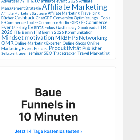
Affiliate
affiliate event 2026
Advertiser
Affiliate
Affiliate Marketing
Management Strategie
Affiliate Marketing Travel
bing
Affiliate Marketing Strategie
Cashback
Bücher
ChatGPT
Conversion Optimierungs - Tools
E-Commerce
E-Commerce-Tool
E-Commerce Berlin EXPO
Events
Events
ITB
Erfolg
Fokus
Gastbeitrag
Goodreads
2026
ITB Berlin
ITB Berlin 2026
Kommunikation
Mindset
motivation
MRBHPS
Networking
OMR
Online
Online-Marketing Experten
Online-Shops
Produktivität
Publisher
Marketing Event
Podcast
SEO
Travel Marketing
seminar
Tradetracker
Selbstvertrauen