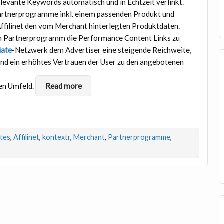
evante Keywords automatisch und in Echtzeit verlinkt.
 Partnerprogramme inkl. einem passenden Produkt und
Affilinet den vom Merchant hinterlegten Produktdaten.
n Partnerprogramm die Performance Content Links zu
iate
-Netzwerk dem Advertiser eine steigende Reichweite,
d ein erhöhtes Vertrauen der User zu den angebotenen
ten Umfeld.
Read more
ates
,
Affilinet
,
kontextr
,
Merchant
,
Partnerprogramme
,