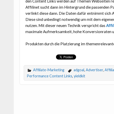
den Content Links werden auf Themen Webseiten rel
Affilinet sucht dann im Hintergrund die passenden
verlinkt diese dann. Die Daten dafür entnimmt sich 
Diese sind unbedingt notwendig um mit dem eigene
nutzen. Mit dieser neuen Technik verspricht das
Affil
maximale Aufmerksamkeit, hohe Konversionraten un
Produkten durch die Platzierung im themenrelevan
Affiliate-Marketing
adgoal
,
Advertiser
,
Affili
Performance Content Links
,
yieldkit