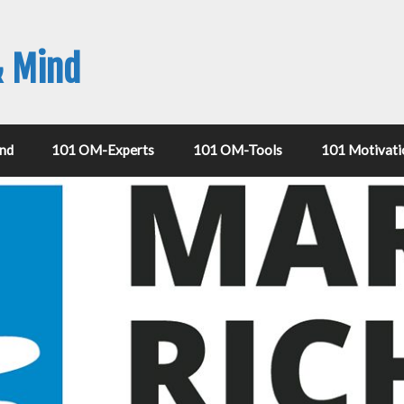
& Mind
nd
101 OM-Experts
101 OM-Tools
101 Motivati