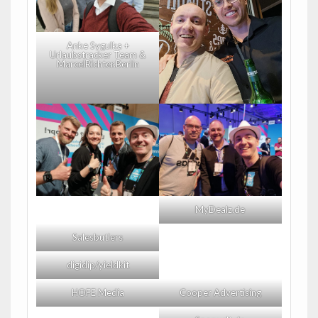
Anke Sygulka +
Urlaubstracker Team &
MarcelRichter.Berlin
MyDealz.de
Salesbutlers
digidip/yieldkit
HOFE Media
Cooper Advertising