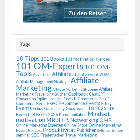
Tags
10 Tipps
101 Books
101 Motivation-Heroes
101 OM-Experts
101 OM-
Tools
Affiliate
affiliate event 2026
Advertiser
Affiliate
Affiliate Management Strategie
Marketing
Affiliate
Affiliate Marketing Strategie
Cashback
Marketing Travel
bing
Bücher
ChatGPT
Conversion Optimierungs - Tools
E-Commerce-Tool
E-
E-Commerce Events
Commerce Berlin EXPO
Erfolg
Events
ITB 2026
ITB
Fokus
Gastbeitrag
Goodreads
Mindset
Berlin
ITB Berlin 2026
Kommunikation
motivation
MRBHPS
Networking
OMR
Online Marketing
Online-Marketing Experten
Online-Shops
Produktivität
Publisher
Event
Podcast
Selbstvertrauen
SEO
Travel Marketing
seminar
Tradetracker