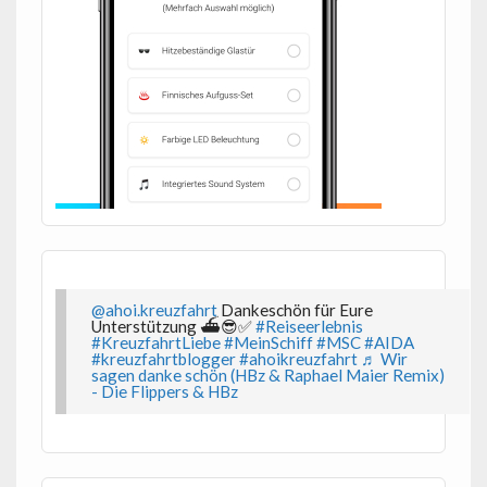
@ahoi.kreuzfahrt
Dankeschön für Eure
Unterstützung ⛴️😎✅
#Reiseerlebnis
#KreuzfahrtLiebe
#MeinSchiff
#MSC
#AIDA
#kreuzfahrtblogger
#ahoikreuzfahrt
♬ Wir
sagen danke schön (HBz & Raphael Maier Remix)
- Die Flippers & HBz