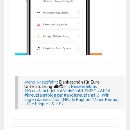
@ahoi.kreuzfahrt
Dankeschön für Eure
Unterstützung ⛴️😎✅
#Reiseerlebnis
#KreuzfahrtLiebe
#MeinSchiff
#MSC
#AIDA
#kreuzfahrtblogger
#ahoikreuzfahrt
♬ Wir
sagen danke schön (HBz & Raphael Maier Remix)
- Die Flippers & HBz