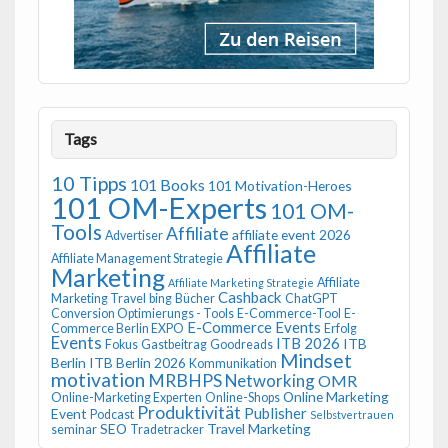
Tags
10 Tipps
101 Books
101 Motivation-Heroes
101 OM-Experts
101 OM-
Tools
Affiliate
affiliate event 2026
Advertiser
Affiliate
Affiliate Management Strategie
Marketing
Affiliate
Affiliate Marketing Strategie
Cashback
Marketing Travel
bing
Bücher
ChatGPT
Conversion Optimierungs - Tools
E-Commerce-Tool
E-
E-Commerce Events
Commerce Berlin EXPO
Erfolg
Events
ITB 2026
ITB
Fokus
Gastbeitrag
Goodreads
Mindset
Berlin
ITB Berlin 2026
Kommunikation
motivation
MRBHPS
Networking
OMR
Online Marketing
Online-Marketing Experten
Online-Shops
Produktivität
Publisher
Event
Podcast
Selbstvertrauen
SEO
Travel Marketing
seminar
Tradetracker