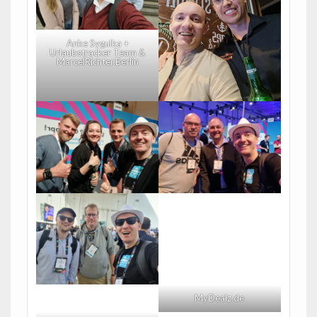
Anke Sygulka +
Urlaubstracker Team &
MarcelRichter.Berlin
MyDealz.de