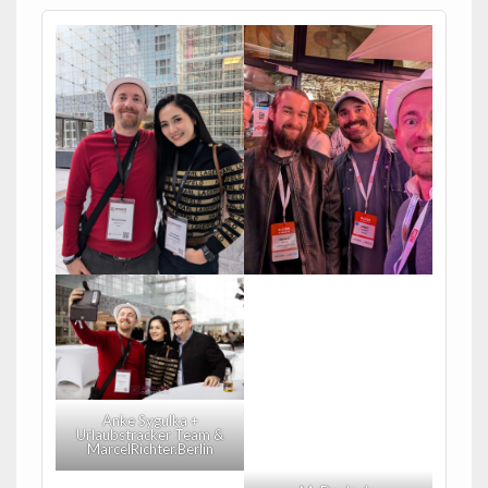
Anke Sygulka +
Urlaubstracker Team &
MarcelRichter.Berlin