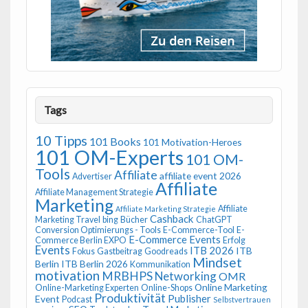
Tags
10 Tipps
101 Books
101 Motivation-Heroes
101 OM-Experts
101 OM-
Tools
Affiliate
affiliate event 2026
Advertiser
Affiliate
Affiliate Management Strategie
Marketing
Affiliate
Affiliate Marketing Strategie
Cashback
Marketing Travel
bing
Bücher
ChatGPT
Conversion Optimierungs - Tools
E-Commerce-Tool
E-
E-Commerce Events
Commerce Berlin EXPO
Erfolg
Events
ITB 2026
ITB
Fokus
Gastbeitrag
Goodreads
Mindset
Berlin
ITB Berlin 2026
Kommunikation
motivation
MRBHPS
Networking
OMR
Online Marketing
Online-Marketing Experten
Online-Shops
Produktivität
Publisher
Event
Podcast
Selbstvertrauen