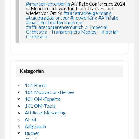
@marcelrichterberlin
Affiliate Conference 2024
in München. Ich war für TradeTracker.com
wieder vor Ort 🚀
#tradetrackergermany
#tradetrackerontour
#networking
#Affiliate
#marcelrichterberlinontour
#affiliateconferencemunich
♬ Imperial
Orchestra _ Transformers Medley - Imperial
Orchestra
Kategorien
101 Books
101 Motivation-Heroes
101 OM-Experts
101 OM-Tools
Affiliate-Marketing
AI-KI
Allgemein
Bücher