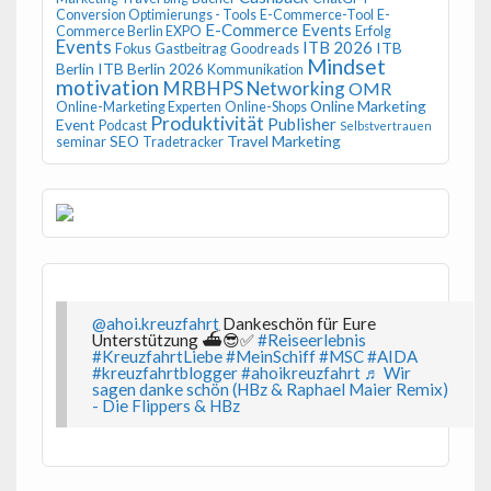
Conversion Optimierungs - Tools
E-Commerce-Tool
E-
E-Commerce Events
Commerce Berlin EXPO
Erfolg
Events
ITB 2026
ITB
Fokus
Gastbeitrag
Goodreads
Mindset
Berlin
ITB Berlin 2026
Kommunikation
motivation
MRBHPS
Networking
OMR
Online Marketing
Online-Marketing Experten
Online-Shops
Produktivität
Publisher
Event
Podcast
Selbstvertrauen
SEO
Travel Marketing
seminar
Tradetracker
@ahoi.kreuzfahrt
Dankeschön für Eure
Unterstützung ⛴️😎✅
#Reiseerlebnis
#KreuzfahrtLiebe
#MeinSchiff
#MSC
#AIDA
#kreuzfahrtblogger
#ahoikreuzfahrt
♬ Wir
sagen danke schön (HBz & Raphael Maier Remix)
- Die Flippers & HBz