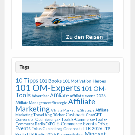
Tags
10 Tipps
101 Books
101 Motivation-Heroes
101 OM-Experts
101 OM-
Tools
Affiliate
affiliate event 2026
Advertiser
Affiliate
Affiliate Management Strategie
Marketing
Affiliate
Affiliate Marketing Strategie
Cashback
Marketing Travel
bing
Bücher
ChatGPT
Conversion Optimierungs - Tools
E-Commerce-Tool
E-
E-Commerce Events
Commerce Berlin EXPO
Erfolg
Events
ITB 2026
ITB
Fokus
Gastbeitrag
Goodreads
Mindset
Berlin
ITB Berlin 2026
Kommunikation