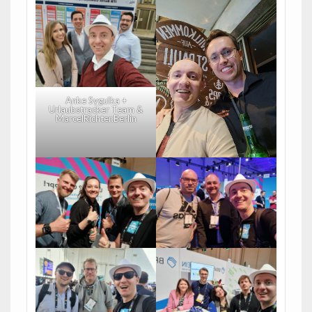
Anke Sygulka +
Urlaubstracker Team &
MarcelRichter.Berlin