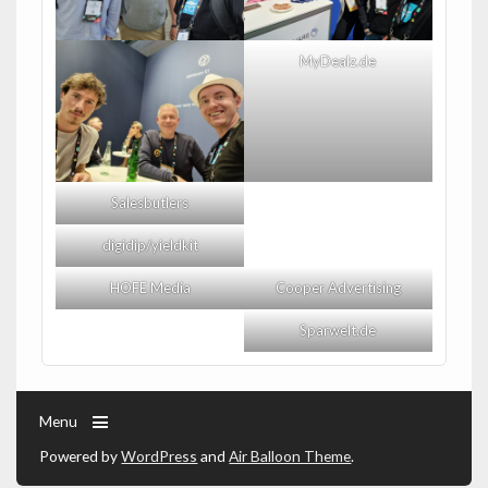
MyDealz.de
Salesbutlers
digidip/yieldkit
HOFE Media
Cooper Advertising
Sparwelt.de
Menu
Powered by
WordPress
and
Air Balloon Theme
.