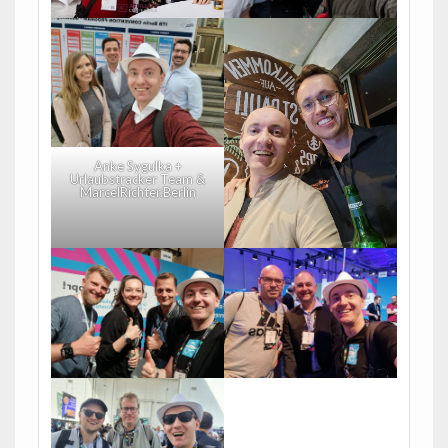
Anke Sygulka +
Urlaubstracker Team &
MarcelRichter.Berlin