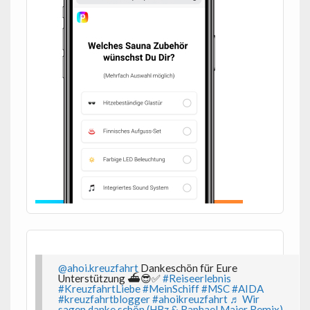
@ahoi.kreuzfahrt
Dankeschön für Eure
Unterstützung ⛴️😎✅
#Reiseerlebnis
#KreuzfahrtLiebe
#MeinSchiff
#MSC
#AIDA
#kreuzfahrtblogger
#ahoikreuzfahrt
♬ Wir
sagen danke schön (HBz & Raphael Maier Remix)