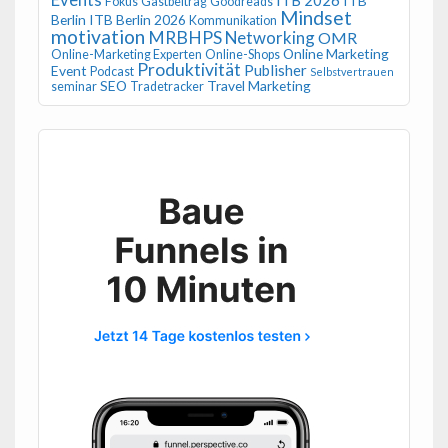
ITB 2026
ITB
Fokus
Gastbeitrag
Goodreads
Mindset
Berlin
ITB Berlin 2026
Kommunikation
motivation
MRBHPS
Networking
OMR
Online Marketing
Online-Marketing Experten
Online-Shops
Produktivität
Publisher
Event
Podcast
Selbstvertrauen
SEO
Travel Marketing
seminar
Tradetracker