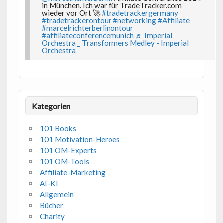
in München. Ich war für TradeTracker.com
wieder vor Ort 🚀
#tradetrackergermany
#tradetrackerontour
#networking
#Affiliate
#marcelrichterberlinontour
#affiliateconferencemunich
♬ Imperial
Orchestra _ Transformers Medley - Imperial
Orchestra
Kategorien
101 Books
101 Motivation-Heroes
101 OM-Experts
101 OM-Tools
Affiliate-Marketing
AI-KI
Allgemein
Bücher
Charity