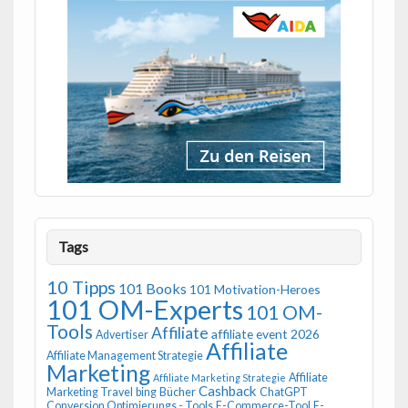
Tags
10 Tipps
101 Books
101 Motivation-Heroes
101 OM-Experts
101 OM-
Tools
Affiliate
affiliate event 2026
Advertiser
Affiliate
Affiliate Management Strategie
Marketing
Affiliate
Affiliate Marketing Strategie
Cashback
Marketing Travel
bing
Bücher
ChatGPT
Conversion Optimierungs - Tools
E-Commerce-Tool
E-