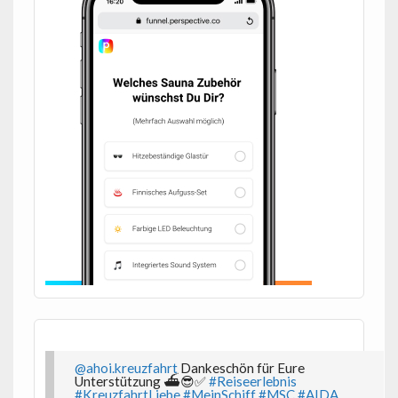
@ahoi.kreuzfahrt
Dankeschön für Eure
Unterstützung ⛴️😎✅
#Reiseerlebnis
#KreuzfahrtLiebe
#MeinSchiff
#MSC
#AIDA