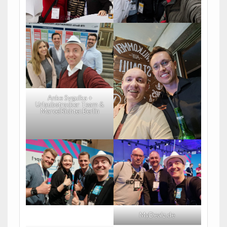
Anke Sygulka +
Urlaubstracker Team &
MarcelRichter.Berlin
MyDealz.de