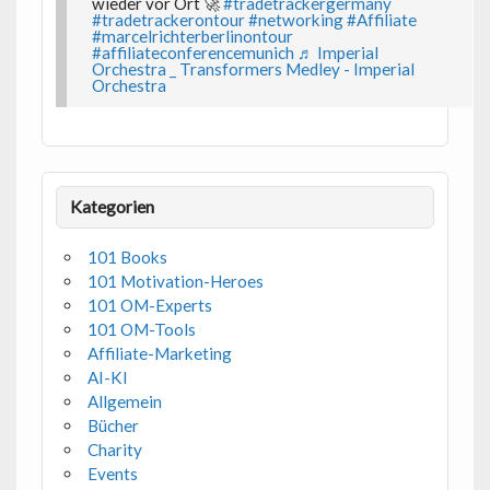
wieder vor Ort 🚀
#tradetrackergermany
#tradetrackerontour
#networking
#Affiliate
#marcelrichterberlinontour
#affiliateconferencemunich
♬ Imperial
Orchestra _ Transformers Medley - Imperial
Orchestra
Kategorien
101 Books
101 Motivation-Heroes
101 OM-Experts
101 OM-Tools
Affiliate-Marketing
AI-KI
Allgemein
Bücher
Charity
Events