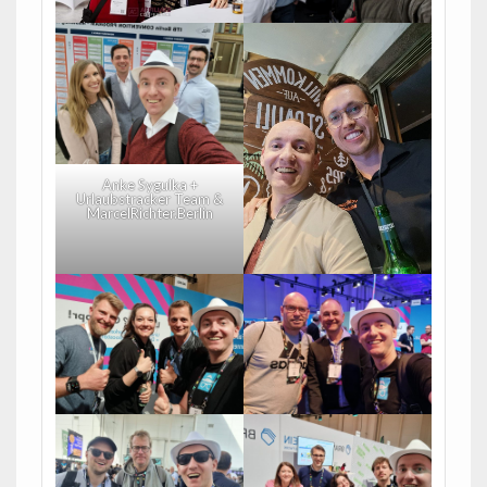
Anke Sygulka +
Urlaubstracker Team &
MarcelRichter.Berlin