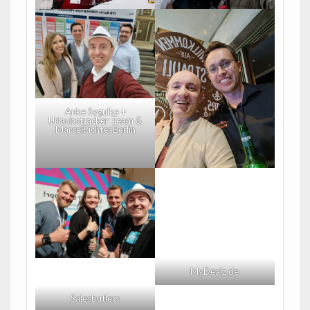
Anke Sygulka +
Urlaubstracker Team &
MarcelRichter.Berlin
MyDealz.de
Salesbutlers