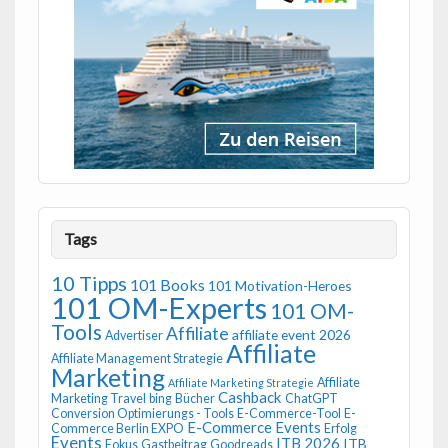
Tags
10 Tipps
101 Books
101 Motivation-Heroes
101 OM-Experts
101 OM-
Tools
Affiliate
affiliate event 2026
Advertiser
Affiliate
Affiliate Management Strategie
Marketing
Affiliate
Affiliate Marketing Strategie
Cashback
Marketing Travel
bing
Bücher
ChatGPT
Conversion Optimierungs - Tools
E-Commerce-Tool
E-
E-Commerce Events
Commerce Berlin EXPO
Erfolg
Events
ITB 2026
ITB
Fokus
Gastbeitrag
Goodreads