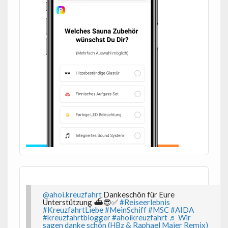
@ahoi.kreuzfahrt
Dankeschön für Eure
Unterstützung ⛴️😎✅
#Reiseerlebnis
#KreuzfahrtLiebe
#MeinSchiff
#MSC
#AIDA
#kreuzfahrtblogger
#ahoikreuzfahrt
♬ Wir
sagen danke schön (HBz & Raphael Maier Remix)