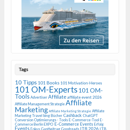
Tags
10 Tipps
101 Books
101 Motivation-Heroes
101 OM-Experts
101 OM-
Tools
Affiliate
affiliate event 2026
Advertiser
Affiliate
Affiliate Management Strategie
Marketing
Affiliate
Affiliate Marketing Strategie
Cashback
Marketing Travel
bing
Bücher
ChatGPT
Conversion Optimierungs - Tools
E-Commerce-Tool
E-
E-Commerce Events
Commerce Berlin EXPO
Erfolg
Events
ITB 2026
ITB
Fokus
Gastbeitrag
Goodreads