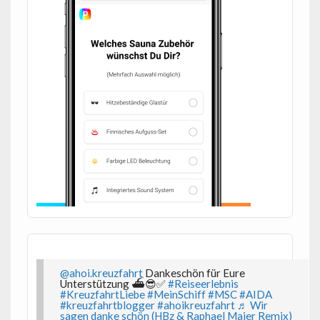
@ahoi.kreuzfahrt
Dankeschön für Eure
Unterstützung ⛴️😎✅
#Reiseerlebnis
#KreuzfahrtLiebe
#MeinSchiff
#MSC
#AIDA
#kreuzfahrtblogger
#ahoikreuzfahrt
♬ Wir
sagen danke schön (HBz & Raphael Maier Remix)