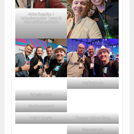
Anke Sygulka +
Urlaubstracker Team &
MarcelRichter.Berlin
MyDealz.de
Salesbutlers
digidip/yieldkit
HOFE Media
Cooper Advertising
Sparwelt.de