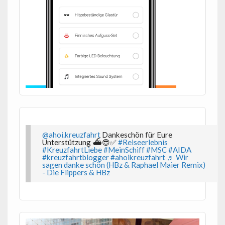
@ahoi.kreuzfahrt
Dankeschön für Eure
Unterstützung ⛴️😎✅
#Reiseerlebnis
#KreuzfahrtLiebe
#MeinSchiff
#MSC
#AIDA
#kreuzfahrtblogger
#ahoikreuzfahrt
♬ Wir
sagen danke schön (HBz & Raphael Maier Remix)
- Die Flippers & HBz