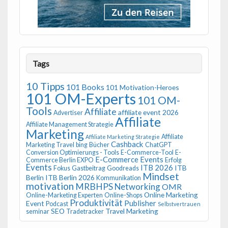
Tags
10 Tipps
101 Books
101 Motivation-Heroes
101 OM-Experts
101 OM-
Tools
Affiliate
affiliate event 2026
Advertiser
Affiliate
Affiliate Management Strategie
Marketing
Affiliate
Affiliate Marketing Strategie
Cashback
Marketing Travel
bing
Bücher
ChatGPT
Conversion Optimierungs - Tools
E-Commerce-Tool
E-
E-Commerce Events
Commerce Berlin EXPO
Erfolg
Events
ITB 2026
ITB
Fokus
Gastbeitrag
Goodreads
Mindset
Berlin
ITB Berlin 2026
Kommunikation
motivation
MRBHPS
Networking
OMR
Online Marketing
Online-Marketing Experten
Online-Shops
Produktivität
Publisher
Event
Podcast
Selbstvertrauen
SEO
Travel Marketing
seminar
Tradetracker