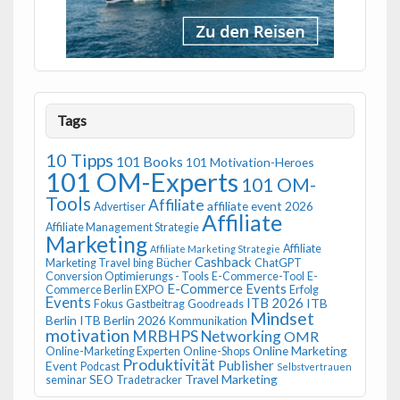
Tags
10 Tipps
101 Books
101 Motivation-Heroes
101 OM-Experts
101 OM-
Tools
Affiliate
affiliate event 2026
Advertiser
Affiliate
Affiliate Management Strategie
Marketing
Affiliate
Affiliate Marketing Strategie
Cashback
Marketing Travel
bing
Bücher
ChatGPT
Conversion Optimierungs - Tools
E-Commerce-Tool
E-
E-Commerce Events
Commerce Berlin EXPO
Erfolg
Events
ITB 2026
ITB
Fokus
Gastbeitrag
Goodreads
Mindset
Berlin
ITB Berlin 2026
Kommunikation
motivation
MRBHPS
Networking
OMR
Online Marketing
Online-Marketing Experten
Online-Shops
Produktivität
Publisher
Event
Podcast
Selbstvertrauen
SEO
Travel Marketing
seminar
Tradetracker