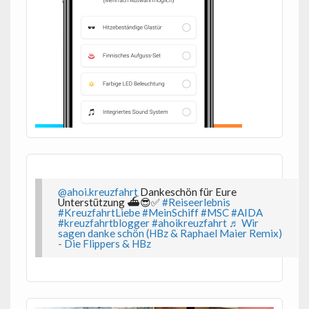
@ahoi.kreuzfahrt
Dankeschön für Eure
Unterstützung ⛴️😎✅
#Reiseerlebnis
#KreuzfahrtLiebe
#MeinSchiff
#MSC
#AIDA
#kreuzfahrtblogger
#ahoikreuzfahrt
♬ Wir
sagen danke schön (HBz & Raphael Maier Remix)
- Die Flippers & HBz