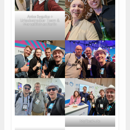
Anke Sygulka +
Urlaubstracker Team &
MarcelRichter.Berlin
MyDealz.de