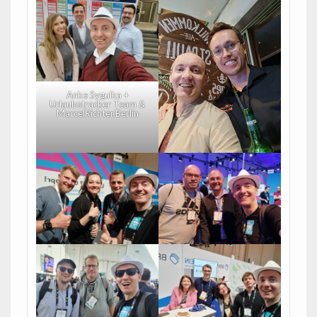
Anke Sygulka +
Urlaubstracker Team &
MarcelRichter.Berlin