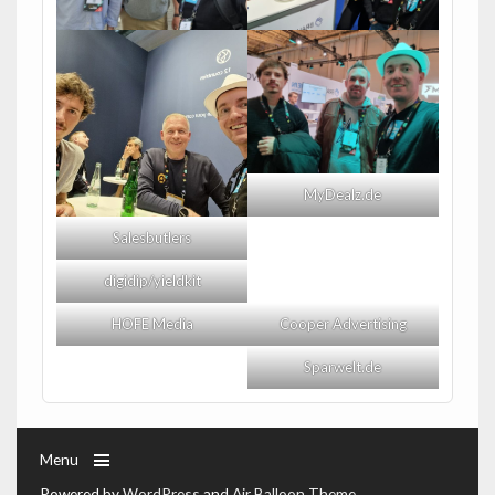
MyDealz.de
Salesbutlers
digidip/yieldkit
HOFE Media
Cooper Advertising
Sparwelt.de
Menu
Powered by
WordPress
and
Air Balloon Theme
.