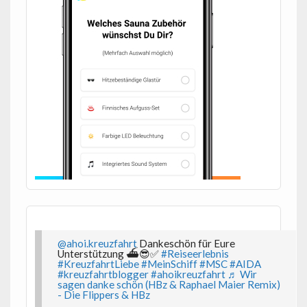
@ahoi.kreuzfahrt
Dankeschön für Eure
Unterstützung ⛴️😎✅
#Reiseerlebnis
#KreuzfahrtLiebe
#MeinSchiff
#MSC
#AIDA
#kreuzfahrtblogger
#ahoikreuzfahrt
♬ Wir
sagen danke schön (HBz & Raphael Maier Remix)
- Die Flippers & HBz