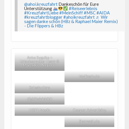
@ahoi.kreuzfahrt
Dankeschön für Eure
Unterstützung
#Reiseerlebnis
#KreuzfahrtLiebe
#MeinSchiff
#MSC
#AIDA
#kreuzfahrtblogger
#ahoikreuzfahrt
♬ Wir
sagen danke schön (HBz & Raphael Maier Remix)
- Die Flippers & HBz
Anke Sygulka +
Urlaubstracker Team &
MarcelRichter.Berlin
MyDealz.de
Salesbutlers
digidip/yieldkit
HOFE Media
Cooper Advertising
Sparwelt.de