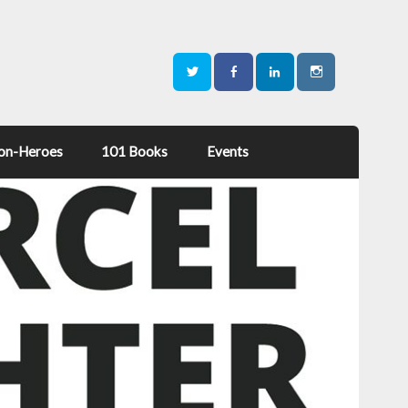
on-Heroes
101 Books
Events