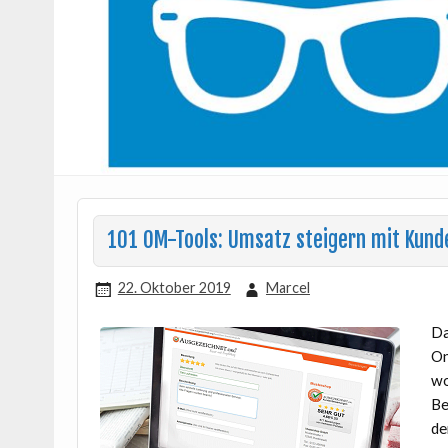
101 OM-Tools: Umsatz steigern mit Kun
22. Oktober 2019
Marcel
Da
On
wo
Be
de