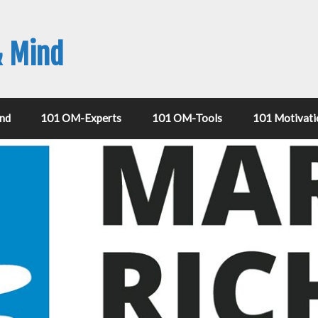
& Mind
nd
101 OM-Experts
101 OM-Tools
101 Motivati