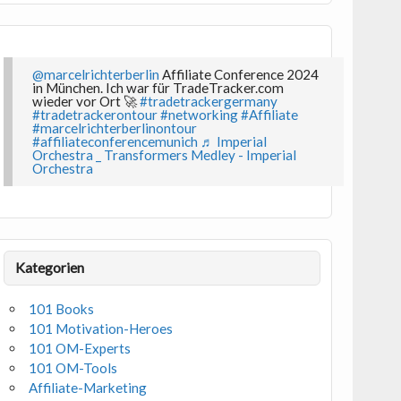
@marcelrichterberlin
Affiliate Conference 2024
in München. Ich war für TradeTracker.com
wieder vor Ort 🚀
#tradetrackergermany
#tradetrackerontour
#networking
#Affiliate
#marcelrichterberlinontour
#affiliateconferencemunich
♬ Imperial
Orchestra _ Transformers Medley - Imperial
Orchestra
Kategorien
101 Books
101 Motivation-Heroes
101 OM-Experts
101 OM-Tools
Affiliate-Marketing