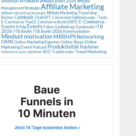
Affiliate
affiliate event 2026
Advertiser
Affiliate
Affiliate Marketing
Management Strategie
Affiliate Marketing Travel
bing
Affiliate Marketing Strategie
Cashback
Bücher
ChatGPT
Conversion Optimierungs - Tools
E-Commerce
E-Commerce-Tool
E-Commerce Berlin EXPO
Events
Events
ITB
Erfolg
Fokus
Gastbeitrag
Goodreads
2026
ITB Berlin
ITB Berlin 2026
Kommunikation
Mindset
motivation
MRBHPS
Networking
OMR
Online
Online-Marketing Experten
Online-Shops
Produktivität
Publisher
Marketing Event
Podcast
SEO
Travel Marketing
seminar
Tradetracker
Selbstvertrauen