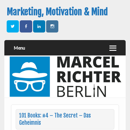
Marketing, Motivation & Mind
Menu
101 Books: #4 – The Secret – Das
Geheimnis