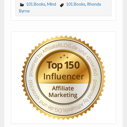
101 Books
,
Mind
101 Books
,
Rhonda
Byrne