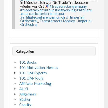
in München. Ich war für TradeTracker.com
wieder vor Ort
#tradetrackergermany
#tradetrackerontour
#networking
#Affiliate
#marcelrichterberlinontour
#affiliateconferencemunich
♬ Imperial
Orchestra _ Transformers Medley - Imperial
Orchestra
Kategorien
101 Books
101 Motivation-Heroes
101 OM-Experts
101 OM-Tools
Affiliate-Marketing
AI-KI
Allgemein
Bücher
Charity