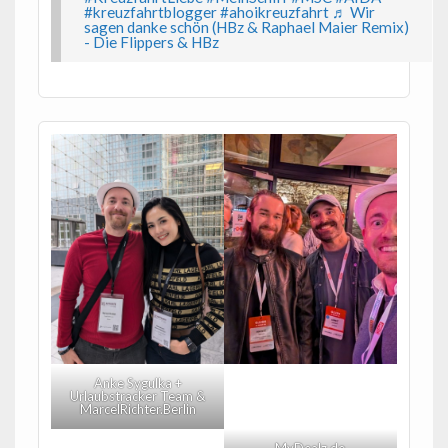
#kreuzfahrtblogger
#ahoikreuzfahrt
♬ Wir
sagen danke schön (HBz & Raphael Maier Remix)
- Die Flippers & HBz
Anke Sygulka +
Urlaubstracker Team &
MarcelRichter.Berlin
MyDealz.de