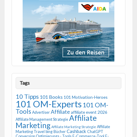
Tags
10 Tipps
101 Books
101 Motivation-Heroes
101 OM-Experts
101 OM-
Tools
Affiliate
affiliate event 2026
Advertiser
Affiliate
Affiliate Management Strategie
Marketing
Affiliate
Affiliate Marketing Strategie
Cashback
Marketing Travel
bing
Bücher
ChatGPT
Conversion Optimierungs - Tools
E-Commerce-Tool
E-