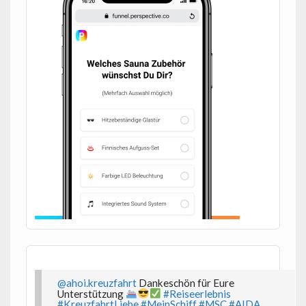
@ahoi.kreuzfahrt
Dankeschön für Eure
Unterstützung
#Reiseerlebnis
#KreuzfahrtLiebe
#MeinSchiff
#MSC
#AIDA