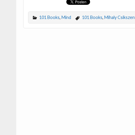
101 Books
,
Mind
101 Books
,
Mihaly Csikszen