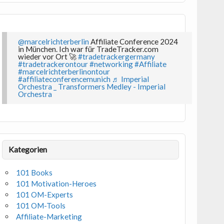
@marcelrichterberlin
Affiliate Conference 2024
in München. Ich war für TradeTracker.com
wieder vor Ort 🚀
#tradetrackergermany
#tradetrackerontour
#networking
#Affiliate
#marcelrichterberlinontour
#affiliateconferencemunich
♬ Imperial
Orchestra _ Transformers Medley - Imperial
Orchestra
Kategorien
101 Books
101 Motivation-Heroes
101 OM-Experts
101 OM-Tools
Affiliate-Marketing