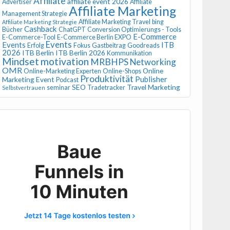
Affiliate
affiliate event 2026
Advertiser
Affiliate
Affiliate Marketing
Management Strategie
Affiliate Marketing Travel
bing
Affiliate Marketing Strategie
Cashback
Bücher
ChatGPT
Conversion Optimierungs - Tools
E-Commerce
E-Commerce-Tool
E-Commerce Berlin EXPO
Events
Events
ITB
Erfolg
Fokus
Gastbeitrag
Goodreads
2026
ITB Berlin
ITB Berlin 2026
Kommunikation
Mindset
motivation
MRBHPS
Networking
OMR
Online
Online-Marketing Experten
Online-Shops
Produktivität
Publisher
Marketing Event
Podcast
SEO
Travel Marketing
seminar
Tradetracker
Selbstvertrauen