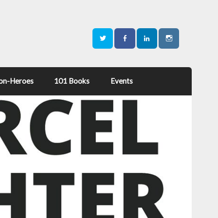
on-Heroes
101 Books
Events