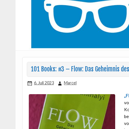
101 Books: #3 – Flow: Das Geheimnis des
6. Juli 2023
Marcel
„F
v
Ko
be
vo