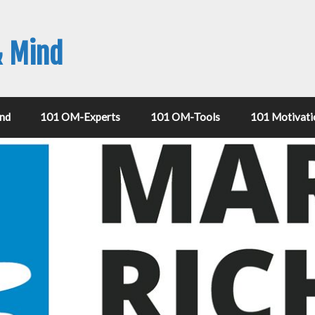
& Mind
nd
101 OM-Experts
101 OM-Tools
101 Motivati