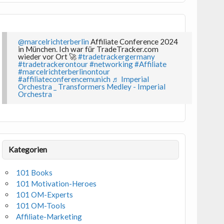
@marcelrichterberlin
Affiliate Conference 2024
in München. Ich war für TradeTracker.com
wieder vor Ort 🚀
#tradetrackergermany
#tradetrackerontour
#networking
#Affiliate
#marcelrichterberlinontour
#affiliateconferencemunich
♬ Imperial
Orchestra _ Transformers Medley - Imperial
Orchestra
Kategorien
101 Books
101 Motivation-Heroes
101 OM-Experts
101 OM-Tools
Affiliate-Marketing