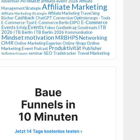
Affiliate
affiliate event 2026
Advertiser
Affiliate
Affiliate Marketing
Management Strategie
Affiliate Marketing Travel
bing
Affiliate Marketing Strategie
Cashback
Bücher
ChatGPT
Conversion Optimierungs - Tools
E-Commerce
E-Commerce-Tool
E-Commerce Berlin EXPO
Events
Events
ITB
Erfolg
Fokus
Gastbeitrag
Goodreads
2026
ITB Berlin
ITB Berlin 2026
Kommunikation
Mindset
motivation
MRBHPS
Networking
OMR
Online
Online-Marketing Experten
Online-Shops
Produktivität
Publisher
Marketing Event
Podcast
SEO
Travel Marketing
seminar
Tradetracker
Selbstvertrauen