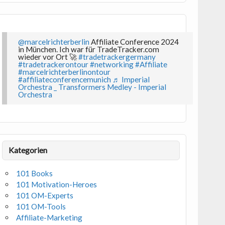
@marcelrichterberlin
Affiliate Conference 2024
in München. Ich war für TradeTracker.com
wieder vor Ort 🚀
#tradetrackergermany
#tradetrackerontour
#networking
#Affiliate
#marcelrichterberlinontour
#affiliateconferencemunich
♬ Imperial
Orchestra _ Transformers Medley - Imperial
Orchestra
Kategorien
101 Books
101 Motivation-Heroes
101 OM-Experts
101 OM-Tools
Affiliate-Marketing