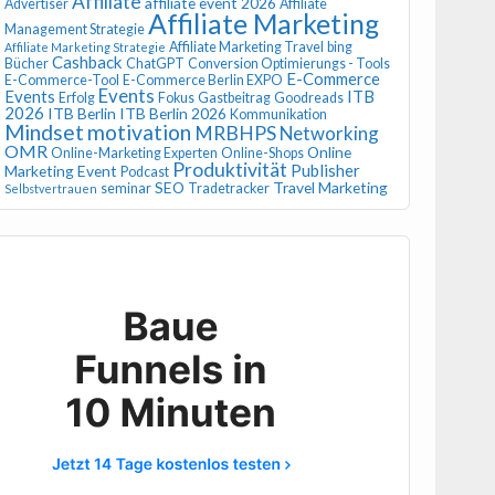
Affiliate
affiliate event 2026
Advertiser
Affiliate
Affiliate Marketing
Management Strategie
Affiliate Marketing Travel
bing
Affiliate Marketing Strategie
Cashback
Bücher
ChatGPT
Conversion Optimierungs - Tools
E-Commerce
E-Commerce-Tool
E-Commerce Berlin EXPO
Events
Events
ITB
Erfolg
Fokus
Gastbeitrag
Goodreads
2026
ITB Berlin
ITB Berlin 2026
Kommunikation
Mindset
motivation
MRBHPS
Networking
OMR
Online
Online-Marketing Experten
Online-Shops
Produktivität
Publisher
Marketing Event
Podcast
SEO
Travel Marketing
seminar
Tradetracker
Selbstvertrauen