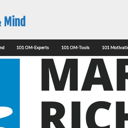
& Mind
nd
101 OM-Experts
101 OM-Tools
101 Motivati