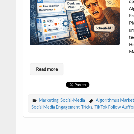
op
Al
Fr
Pl
um
te
Hi
Ma
Read more
Marketing
,
Social-Media
Algorithmus Market
Social Media Engagement Tricks
,
TikTok Follow Auff