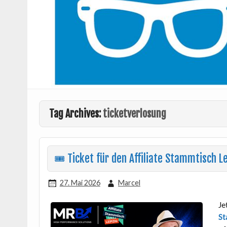
Tag Archives:
ticketverlosung
🎟 Ticket für den Affiliate Stammtisch 
27. Mai 2026
Marcel
Je
St