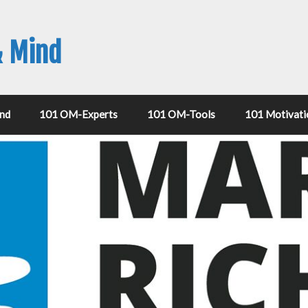
& Mind
nd
101 OM-Experts
101 OM-Tools
101 Motivati