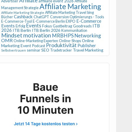
Affiliate
affiliate event 2026
Advertiser
Affiliate
Affiliate Marketing
Management Strategie
Affiliate Marketing Travel
bing
Affiliate Marketing Strategie
Cashback
Bücher
ChatGPT
Conversion Optimierungs - Tools
E-Commerce
E-Commerce-Tool
E-Commerce Berlin EXPO
Events
Events
ITB
Erfolg
Fokus
Gastbeitrag
Goodreads
2026
ITB Berlin
ITB Berlin 2026
Kommunikation
Mindset
motivation
MRBHPS
Networking
OMR
Online
Online-Marketing Experten
Online-Shops
Produktivität
Publisher
Marketing Event
Podcast
SEO
Travel Marketing
seminar
Tradetracker
Selbstvertrauen