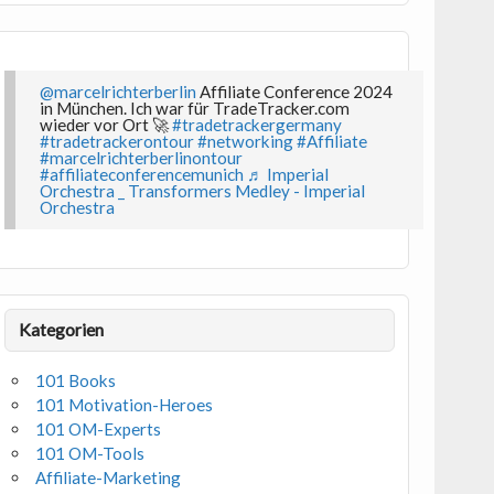
@marcelrichterberlin
Affiliate Conference 2024
in München. Ich war für TradeTracker.com
wieder vor Ort 🚀
#tradetrackergermany
#tradetrackerontour
#networking
#Affiliate
#marcelrichterberlinontour
#affiliateconferencemunich
♬ Imperial
Orchestra _ Transformers Medley - Imperial
Orchestra
Kategorien
101 Books
101 Motivation-Heroes
101 OM-Experts
101 OM-Tools
Affiliate-Marketing