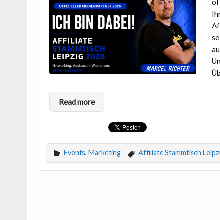
of
Ih
Af
se
au
Un
Üb
Read more
Events
,
Marketing
Affiliate Stammtisch Leipz