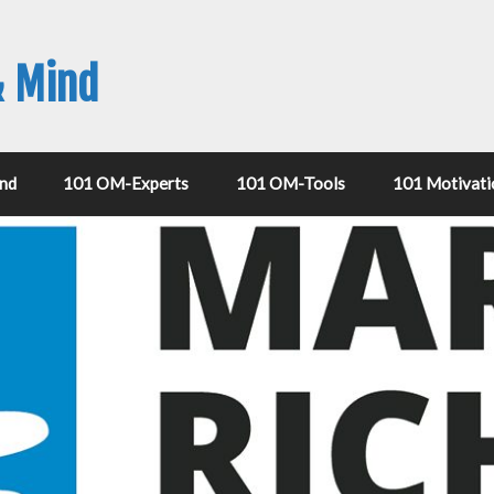
& Mind
nd
101 OM-Experts
101 OM-Tools
101 Motivati