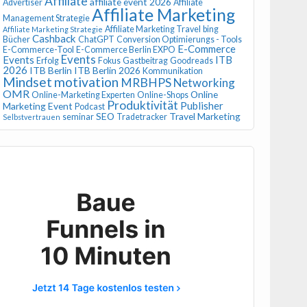
Affiliate
affiliate event 2026
Advertiser
Affiliate
Affiliate Marketing
Management Strategie
Affiliate Marketing Travel
bing
Affiliate Marketing Strategie
Cashback
Bücher
ChatGPT
Conversion Optimierungs - Tools
E-Commerce
E-Commerce-Tool
E-Commerce Berlin EXPO
Events
Events
ITB
Erfolg
Fokus
Gastbeitrag
Goodreads
2026
ITB Berlin
ITB Berlin 2026
Kommunikation
Mindset
motivation
MRBHPS
Networking
OMR
Online
Online-Marketing Experten
Online-Shops
Produktivität
Publisher
Marketing Event
Podcast
SEO
Travel Marketing
seminar
Tradetracker
Selbstvertrauen