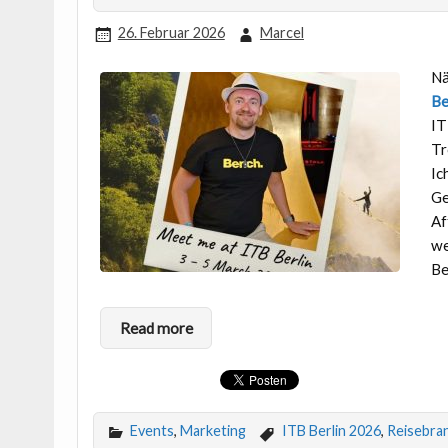
26. Februar 2026
Marcel
Nä
Be
IT
Tr
Ic
Ge
Af
we
Be
Read more
Events
,
Marketing
ITB Berlin 2026
,
Reisebra