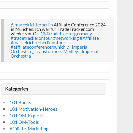
@marcelrichterberlin
Affiliate Conference 2024
in München. Ich war für TradeTracker.com
wieder vor Ort 🚀
#tradetrackergermany
#tradetrackerontour
#networking
#Affiliate
#marcelrichterberlinontour
#affiliateconferencemunich
♬ Imperial
Orchestra _ Transformers Medley - Imperial
Orchestra
Kategorien
101 Books
101 Motivation-Heroes
101 OM-Experts
101 OM-Tools
Affiliate-Marketing