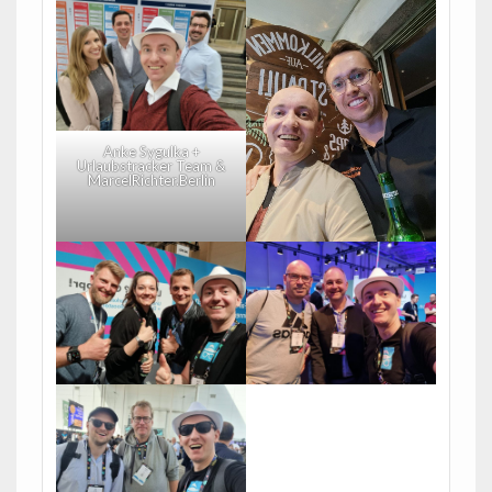
Anke Sygulka +
Urlaubstracker Team &
MarcelRichter.Berlin