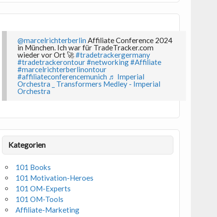
@marcelrichterberlin
Affiliate Conference 2024
in München. Ich war für TradeTracker.com
wieder vor Ort 🚀
#tradetrackergermany
#tradetrackerontour
#networking
#Affiliate
#marcelrichterberlinontour
#affiliateconferencemunich
♬ Imperial
Orchestra _ Transformers Medley - Imperial
Orchestra
Kategorien
101 Books
101 Motivation-Heroes
101 OM-Experts
101 OM-Tools
Affiliate-Marketing