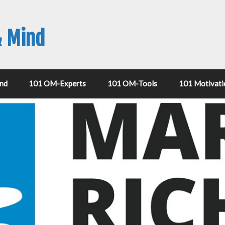
& Mind
nd
101 OM-Experts
101 OM-Tools
101 Motivati