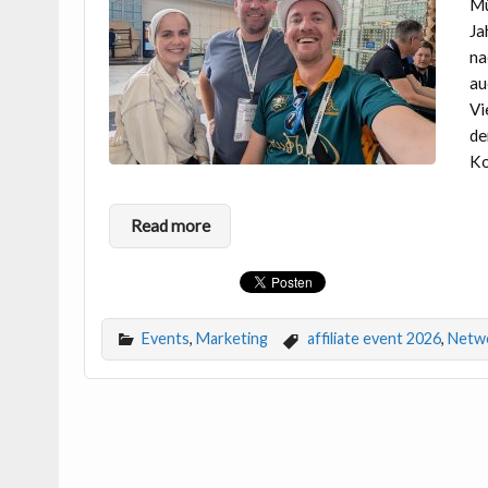
Mü
Ja
na
au
Vi
de
Ko
Read more
Events
,
Marketing
affiliate event 2026
,
Netw