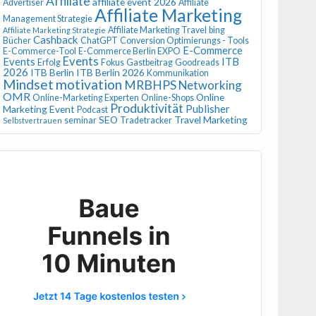
Affiliate
affiliate event 2026
Advertiser
Affiliate
Affiliate Marketing
Management Strategie
Affiliate Marketing Travel
bing
Affiliate Marketing Strategie
Cashback
Bücher
ChatGPT
Conversion Optimierungs - Tools
E-Commerce
E-Commerce-Tool
E-Commerce Berlin EXPO
Events
Events
ITB
Erfolg
Fokus
Gastbeitrag
Goodreads
2026
ITB Berlin
ITB Berlin 2026
Kommunikation
Mindset
motivation
MRBHPS
Networking
OMR
Online
Online-Marketing Experten
Online-Shops
Produktivität
Publisher
Marketing Event
Podcast
SEO
Travel Marketing
seminar
Tradetracker
Selbstvertrauen