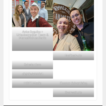
Anke Sygulka +
Urlaubstracker Team &
MarcelRichter.Berlin
MyDealz.de
Salesbutlers
digidip/yieldkit
HOFE Media
Cooper Advertising
Sparwelt.de