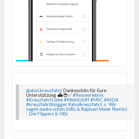
@ahoi.kreuzfahrt
Dankeschön für Eure
Unterstützung ⛴️😎✅
#Reiseerlebnis
#KreuzfahrtLiebe
#MeinSchiff
#MSC
#AIDA
#kreuzfahrtblogger
#ahoikreuzfahrt
♬ Wir
sagen danke schön (HBz & Raphael Maier Remix)
- Die Flippers & HBz