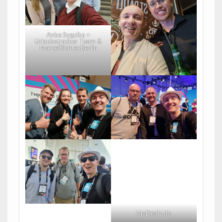
Anke Sygulka +
Urlaubstracker Team &
MarcelRichter.Berlin
MyDealz.de