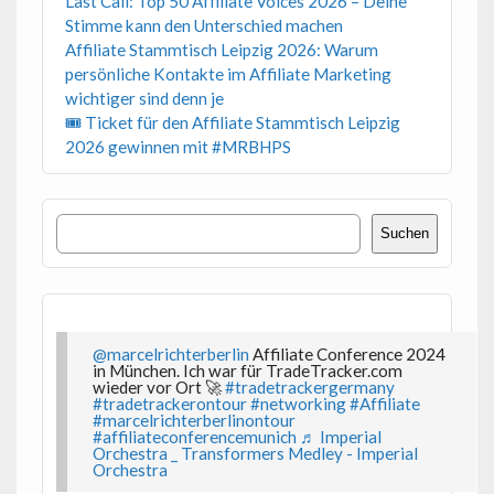
Last Call: Top 50 Affiliate Voices 2026 – Deine
Stimme kann den Unterschied machen
Affiliate Stammtisch Leipzig 2026: Warum
persönliche Kontakte im Affiliate Marketing
wichtiger sind denn je
🎟 Ticket für den Affiliate Stammtisch Leipzig
2026 gewinnen mit #MRBHPS
Suchen
Suchen
@marcelrichterberlin
Affiliate Conference 2024
in München. Ich war für TradeTracker.com
wieder vor Ort 🚀
#tradetrackergermany
#tradetrackerontour
#networking
#Affiliate
#marcelrichterberlinontour
#affiliateconferencemunich
♬ Imperial
Orchestra _ Transformers Medley - Imperial
Orchestra