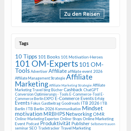
Tags
10 Tipps
101 Books
101 Motivation-Heroes
101 OM-Experts
101 OM-
Tools
Affiliate
affiliate event 2026
Advertiser
Affiliate
Affiliate Management Strategie
Marketing
Affiliate
Affiliate Marketing Strategie
Cashback
Marketing Travel
bing
Bücher
ChatGPT
Conversion Optimierungs - Tools
E-Commerce-Tool
E-
E-Commerce Events
Commerce Berlin EXPO
Erfolg
Events
ITB 2026
ITB
Fokus
Gastbeitrag
Goodreads
Mindset
Berlin
ITB Berlin 2026
Kommunikation
motivation
MRBHPS
Networking
OMR
Online Marketing
Online-Marketing Experten
Online-Shops
Produktivität
Publisher
Event
Podcast
Selbstvertrauen
SEO
Travel Marketing
seminar
Tradetracker